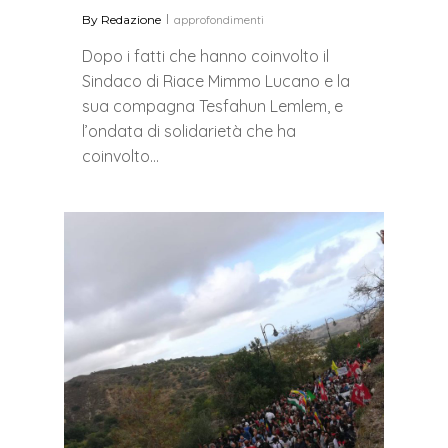
By
Redazione
approfondimenti
Dopo i fatti che hanno coinvolto il
Sindaco di Riace Mimmo Lucano e la
sua compagna Tesfahun Lemlem, e
l’ondata di solidarietà che ha
coinvolto…
0