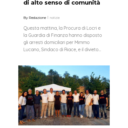
di alto senso di comunità
By
Redazione
notizie
Questa mattina, la Procura di Locri e
la Guardia di Finanza hanno disposto
gli arresti domiciliari per Mimmo
Lucano, Sindaco di Riace, e il divieto…
0