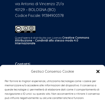
via Antonio di Vincenzo 21/a
40129 – BOLOGNA (BO)
Codice Fiscale: 91384900378
Quest'opera è distribuita con Licenza
Creative Commons
Attribuzione - Condividi allo stesso modo 4.0
Internazionale
.
Contatti
Gestisci Consenso Cookie
bologna@coalizionecivica.it
per qualsiasi questione
Per fornire le migliori esperienze, utilizziamo tecnologie come i cookie per
memorizzare e/o accedere alle informazioni del dispositivo. Il consenso a
collabora@coalizionecivica.it
queste tecnologie ci permetterà di elaborare dati come il comportamento di
se volete dare una mano concreta alla
navigazione o ID unici su questo sito. Non acconsentire o ritirare il consenso
può influire negativamente su alcune caratteristiche e funzioni.
coalizione (volantinaggi, banchetti, video,
foto, segreteria, ecc.)