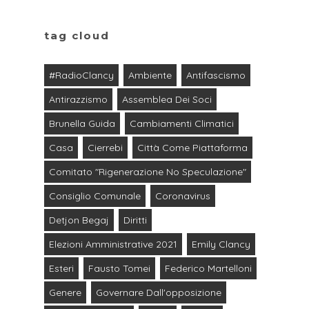
tag cloud
#RadioClancy
Ambiente
Antifascismo
Antirazzismo
Assemblea Dei Soci
Brunella Guida
Cambiamenti Climatici
Casa
Cierrebi
Città Come Piattaforma
Comitato "Rigenerazione No Speculazione"
Consiglio Comunale
Coronavirus
Detjon Begaj
Diritti
Elezioni Amministrative 2021
Emily Clancy
Esteri
Fausto Tomei
Federico Martelloni
Genere
Governare Dall'opposizione