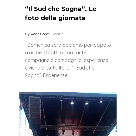
“Il Sud che Sogna”. Le
foto della giornata
By
Redazione
notizie
Domenica sera abbiamo partecipato
a un bel dibattito con tante
compagne e compagni di esperienze
civiche di tutta Italia, “Il Sud che
Sogna”. Esperienze…
0