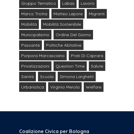
Gruppo Tematico
Labas
Lavoro
Marco Trotta
Matteo Lepore
Migranti
Mobilità
Mobilità Sostenibile
Municipalismo
Ordine Del Giorno
Passante
Politiche Abitative
Porpora Marcasciano
Prati Di Caprara
Privatizzazioni
Question Time
Salute
Sanità
Scuola
Simona Larghetti
Urbanistica
Virginio Merola
Welfare
Coalizione Civica per Bologna