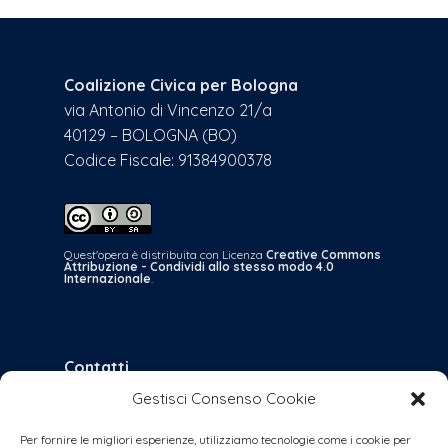
Coalizione Civica per Bologna
via Antonio di Vincenzo 21/a
40129 – BOLOGNA (BO)
Codice Fiscale: 91384900378
Quest'opera è distribuita con Licenza
Creative Commons
Attribuzione - Condividi allo stesso modo 4.0
Internazionale
.
Contatti
Gestisci Consenso Cookie
bologna@coalizionecivica.it
per qualsiasi questione
Per fornire le migliori esperienze, utilizziamo tecnologie come i cookie per