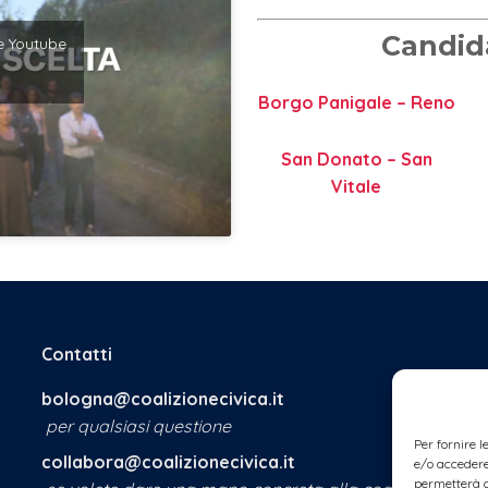
Candida
are Youtube
Borgo Panigale – Reno
San Donato – San
Vitale
Contatti
bologna@coalizionecivica.it
per qualsiasi questione
Per fornire 
collabora@coalizionecivica.it
e/o accedere 
permetterà d