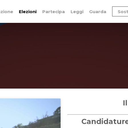
azione
Elezioni
Partecipa
Leggi
Guarda
Sost
I
Candidature