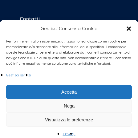
Contatti
Gestisci Consenso Cookie
bologna@coalizionecivica.it
per qualsiasi questione
Per fornire le migliori esperienze, utilizziamo tecnologie come i cookie per
memorizzare e/o accedere alle informazioni del dispositivo. Il consenso a
collabora@coalizionecivica.it
queste tecnologie ci permetterà di elaborare dati come il comportamento di
se volete dare una mano concreta alla
navigazione o ID unici su questo sito. Non acconsentire o ritirare il consenso
può influire negativamente su alcune caratteristiche e funzioni.
coalizione (volantinaggi, banchetti, video,
foto, segreteria, ecc.)
Gestisci servizi
Accetta
Nega
Visualizza le preferenze
Privacy