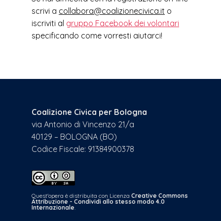
scrivi a
collabora@coalizionecivica.it
o
iscriviti al
gruppo Facebook dei volontari
specificando come vorresti aiutarci!
Coalizione Civica per Bologna
via Antonio di Vincenzo 21/a
40129 – BOLOGNA (BO)
Codice Fiscale: 91384900378
Quest'opera è distribuita con Licenza
Creative Commons
Attribuzione - Condividi allo stesso modo 4.0
Internazionale
.