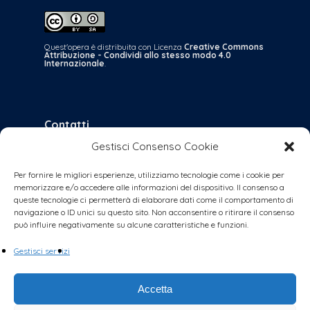
Quest'opera è distribuita con Licenza
Creative Commons
Attribuzione - Condividi allo stesso modo 4.0
Internazionale
.
Contatti
Gestisci Consenso Cookie
bologna@coalizionecivica.it
per qualsiasi questione
Per fornire le migliori esperienze, utilizziamo tecnologie come i cookie per
memorizzare e/o accedere alle informazioni del dispositivo. Il consenso a
collabora@coalizionecivica.it
queste tecnologie ci permetterà di elaborare dati come il comportamento di
se volete dare una mano concreta alla
navigazione o ID unici su questo sito. Non acconsentire o ritirare il consenso
può influire negativamente su alcune caratteristiche e funzioni.
coalizione (volantinaggi, banchetti, video,
foto, segreteria, ecc.)
Gestisci servizi
Accetta