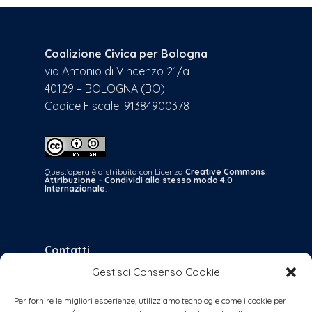
Coalizione Civica per Bologna
via Antonio di Vincenzo 21/a
40129 – BOLOGNA (BO)
Codice Fiscale: 91384900378
Quest'opera è distribuita con Licenza
Creative Commons
Attribuzione - Condividi allo stesso modo 4.0
Internazionale
.
Contatti
Gestisci Consenso Cookie
bologna@coalizionecivica.it
per qualsiasi questione
Per fornire le migliori esperienze, utilizziamo tecnologie come i cookie per