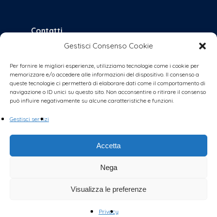
Contatti
Gestisci Consenso Cookie
bologna@coalizionecivica.it
per qualsiasi questione
Per fornire le migliori esperienze, utilizziamo tecnologie come i cookie per
memorizzare e/o accedere alle informazioni del dispositivo. Il consenso a
collabora@coalizionecivica.it
queste tecnologie ci permetterà di elaborare dati come il comportamento di
se volete dare una mano concreta alla
navigazione o ID unici su questo sito. Non acconsentire o ritirare il consenso
può influire negativamente su alcune caratteristiche e funzioni.
coalizione (volantinaggi, banchetti, video,
foto, segreteria, ecc.)
Gestisci servizi
Accetta
Nega
Visualizza le preferenze
Privacy