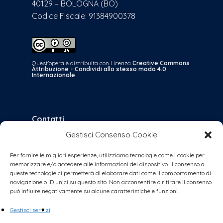
40129 – BOLOGNA (BO)
Codice Fiscale: 91384900378
Quest'opera è distribuita con Licenza
Creative Commons
Attribuzione - Condividi allo stesso modo 4.0
Internazionale
.
Contatti
Gestisci Consenso Cookie
bologna@coalizionecivica.it
per qualsiasi questione
Per fornire le migliori esperienze, utilizziamo tecnologie come i cookie per
memorizzare e/o accedere alle informazioni del dispositivo. Il consenso a
collabora@coalizionecivica.it
queste tecnologie ci permetterà di elaborare dati come il comportamento di
se volete dare una mano concreta alla
navigazione o ID unici su questo sito. Non acconsentire o ritirare il consenso
può influire negativamente su alcune caratteristiche e funzioni.
coalizione (volantinaggi, banchetti, video,
foto, segreteria, ecc.)
Gestisci servizi