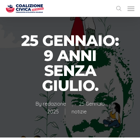
25 GENNAIO:
9 ANNI
SENZA
GIULIO.
By
redazione
25 Gennaio
2025
notizie