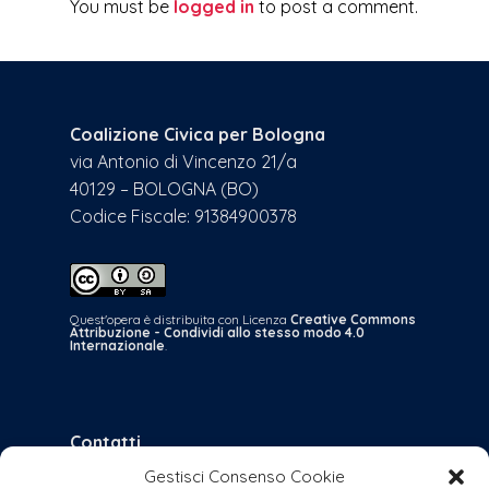
You must be
logged in
to post a comment.
Coalizione Civica per Bologna
via Antonio di Vincenzo 21/a
40129 – BOLOGNA (BO)
Codice Fiscale: 91384900378
Quest'opera è distribuita con Licenza
Creative Commons
Attribuzione - Condividi allo stesso modo 4.0
Internazionale
.
Contatti
Gestisci Consenso Cookie
bologna@coalizionecivica.it