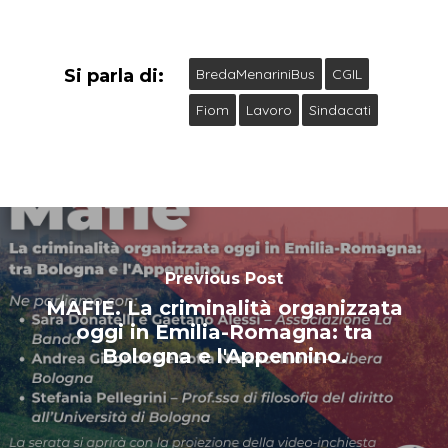
Si parla di:
BredaMenariniBus
CGIL
Fiom
Lavoro
Sindacati
Previous Post
MAFIE. La criminalità organizzata
oggi in Emilia-Romagna: tra
Bologna e l'Appennino.