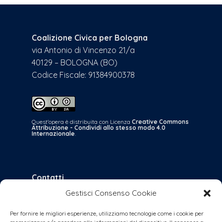
Coalizione Civica per Bologna
via Antonio di Vincenzo 21/a
40129 – BOLOGNA (BO)
Codice Fiscale: 91384900378
Quest'opera è distribuita con Licenza
Creative Commons
Attribuzione - Condividi allo stesso modo 4.0
Internazionale
.
Contatti
Gestisci Consenso Cookie
bologna@coalizionecivica.it
per qualsiasi questione
Per fornire le migliori esperienze, utilizziamo tecnologie come i cookie per