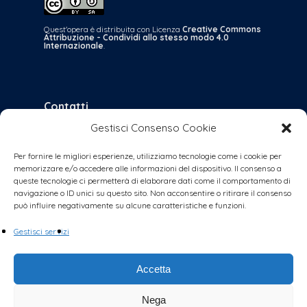
Quest'opera è distribuita con Licenza
Creative Commons
Attribuzione - Condividi allo stesso modo 4.0
Internazionale
.
Contatti
Gestisci Consenso Cookie
bologna@coalizionecivica.it
per qualsiasi questione
Per fornire le migliori esperienze, utilizziamo tecnologie come i cookie per
memorizzare e/o accedere alle informazioni del dispositivo. Il consenso a
collabora@coalizionecivica.it
queste tecnologie ci permetterà di elaborare dati come il comportamento di
se volete dare una mano concreta alla
navigazione o ID unici su questo sito. Non acconsentire o ritirare il consenso
può influire negativamente su alcune caratteristiche e funzioni.
coalizione (volantinaggi, banchetti, video,
foto, segreteria, ecc.)
Gestisci servizi
Accetta
Nega