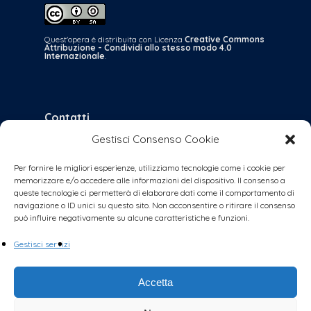
Quest'opera è distribuita con Licenza
Creative Commons
Attribuzione - Condividi allo stesso modo 4.0
Internazionale
.
Contatti
Gestisci Consenso Cookie
bologna@coalizionecivica.it
per qualsiasi questione
Per fornire le migliori esperienze, utilizziamo tecnologie come i cookie per
memorizzare e/o accedere alle informazioni del dispositivo. Il consenso a
collabora@coalizionecivica.it
queste tecnologie ci permetterà di elaborare dati come il comportamento di
se volete dare una mano concreta alla
navigazione o ID unici su questo sito. Non acconsentire o ritirare il consenso
può influire negativamente su alcune caratteristiche e funzioni.
coalizione (volantinaggi, banchetti, video,
foto, segreteria, ecc.)
Gestisci servizi
Accetta