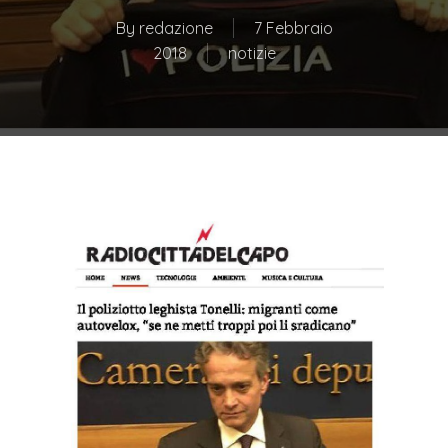
By
redazione
7 Febbraio
2018
notizie