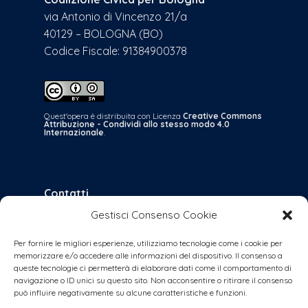
via Antonio di Vincenzo 21/a
40129 – BOLOGNA (BO)
Codice Fiscale: 91384900378
Quest'opera è distribuita con Licenza
Creative Commons
Attribuzione - Condividi allo stesso modo 4.0
Internazionale
.
Contatti
Gestisci Consenso Cookie
bologna@coalizionecivica.it
per qualsiasi questione
Per fornire le migliori esperienze, utilizziamo tecnologie come i cookie per
memorizzare e/o accedere alle informazioni del dispositivo. Il consenso a
collabora@coalizionecivica.it
queste tecnologie ci permetterà di elaborare dati come il comportamento di
se volete dare una mano concreta alla
navigazione o ID unici su questo sito. Non acconsentire o ritirare il consenso
può influire negativamente su alcune caratteristiche e funzioni.
coalizione (volantinaggi, banchetti, video,