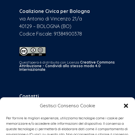
Coalizione Civica per Bologna
via Antonio di Vincenzo 21/a
40129 – BOLOGNA (BO)
Codice Fiscale: 91384900378
Quest'opera è distribuita con Licenza
Creative Commons
Attribuzione - Condividi allo stesso modo 4.0
Internazionale
.
Contatti
Gestisci Consenso Cookie
bologna@coalizionecivica.it
per qualsiasi questione
Per fornire le migliori esperienze, utilizziamo tecnologie come i cookie per
memorizzare e/o accedere alle informazioni del dispositivo. Il consenso a
collabora@coalizionecivica.it
queste tecnologie ci permetterà di elaborare dati come il comportamento di
se volete dare una mano concreta alla
navigazione o ID unici su questo sito. Non acconsentire o ritirare il consenso