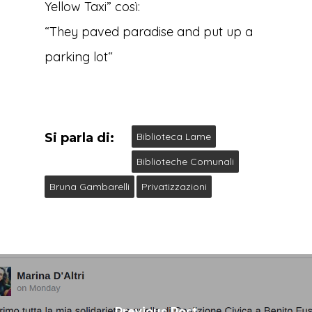
Yellow Taxi” così:
“
They paved paradise and put up a
parking lot
“
Si parla di:
Biblioteca Lame
Biblioteche Comunali
Bruna Gambarelli
Privatizzazioni
Previous Post