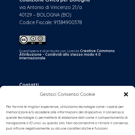
via Antonio di Vincenzo 21/a
40129 – BOLOGNA (BO)
Codice Fiscale: 91384900378
Quest'opera è distribuita con Licenza
Creative Commons
Attribuzione - Condividi allo stesso modo 4.0
Internazionale
.
Contatti
Gestisci Consenso Cookie
bologna@coalizionecivica.it
per qualsiasi questione
Per fornire le migliori esperienze, utilizziamo tecnologie come i cookie per
memorizzare e/o accedere alle informazioni del dispositivo. Il consenso a
collabora@coalizionecivica.it
queste tecnologie ci permetterà di elaborare dati come il comportamento di
se volete dare una mano concreta alla
navigazione o ID unici su questo sito. Non acconsentire o ritirare il consenso
può influire negativamente su alcune caratteristiche e funzioni.
coalizione (volantinaggi, banchetti, video,