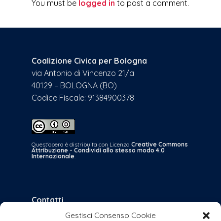
You must be
logged in
to post a comment.
Coalizione Civica per Bologna
via Antonio di Vincenzo 21/a
40129 – BOLOGNA (BO)
Codice Fiscale: 91384900378
Quest'opera è distribuita con Licenza
Creative Commons
Attribuzione - Condividi allo stesso modo 4.0
Internazionale
.
Contatti
Gestisci Consenso Cookie
bologna@coalizionecivica.it