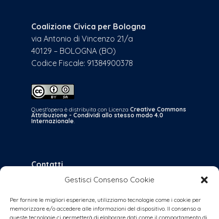
Coalizione Civica per Bologna
via Antonio di Vincenzo 21/a
40129 – BOLOGNA (BO)
Codice Fiscale: 91384900378
Quest'opera è distribuita con Licenza
Creative Commons
Attribuzione - Condividi allo stesso modo 4.0
Internazionale
.
Contatti
Gestisci Consenso Cookie
bologna@coalizionecivica.it
per qualsiasi questione
Per fornire le migliori esperienze, utilizziamo tecnologie come i cookie per
memorizzare e/o accedere alle informazioni del dispositivo. Il consenso a
collabora@coalizionecivica.it
queste tecnologie ci permetterà di elaborare dati come il comportamento di