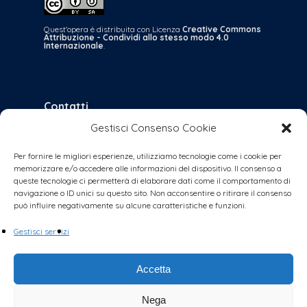
Quest'opera è distribuita con Licenza
Creative Commons
Attribuzione - Condividi allo stesso modo 4.0
Internazionale
.
Contatti
Gestisci Consenso Cookie
bologna@coalizionecivica.it
per qualsiasi questione
Per fornire le migliori esperienze, utilizziamo tecnologie come i cookie per
memorizzare e/o accedere alle informazioni del dispositivo. Il consenso a
collabora@coalizionecivica.it
queste tecnologie ci permetterà di elaborare dati come il comportamento di
se volete dare una mano concreta alla
navigazione o ID unici su questo sito. Non acconsentire o ritirare il consenso
può influire negativamente su alcune caratteristiche e funzioni.
coalizione (volantinaggi, banchetti, video,
foto, segreteria, ecc.)
Gestisci servizi
Accetta
Nega