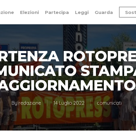
azione
Elezioni
Partecipa
Leggi
Guarda
Sost
RTENZA ROTOPRE
MUNICATO STAMPA
AGGIORNAMENTO
By
redazione
14 Luglio 2022
comunicati