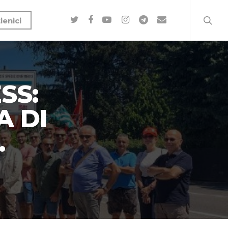
ienici
SS:
 DI
.