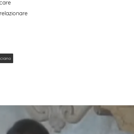
ocare
 relazionare
ciano