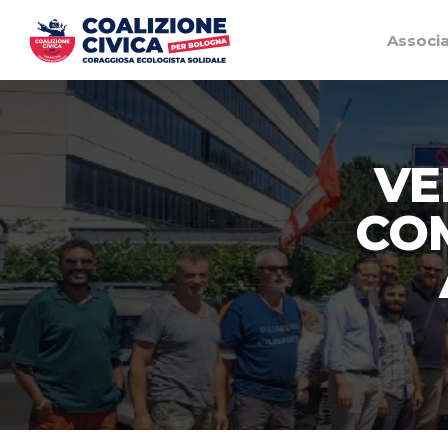
Associ
VE
CO