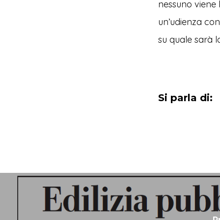
nessuno viene 
un’udienza cono
su quale sarà l
Si parla di:
P