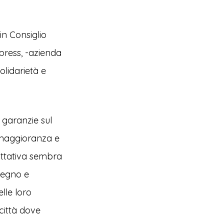
in Consiglio
press, -azienda
olidarietà e
 garanzie sul
a maggioranza e
rattativa sembra
pegno e
elle loro
 città dove