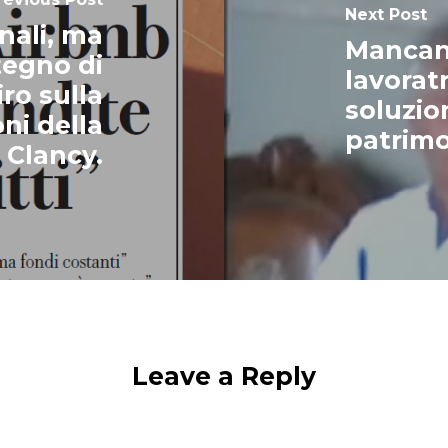
Next Post
nali, ma
Mancanz
tegno di
lavoratr
iro sulla
soluzio
oni della
patrimo
 Clancy.
Leave a Reply