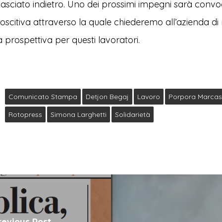
lasciato indietro. Uno dei prossimi impegni sarà conv
scitiva attraverso la quale chiederemo all’azienda di
a prospettiva per questi lavoratori.
Comunicato Stampa
Detjon Begaj
Lavoro
Porpora Marcas
Rotopress
Simona Larghetti
Solidarietà
revious Post