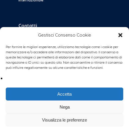
Internazionale
.
Contatti
Gestisci Consenso Cookie
bologna@coalizionecivica.it
per qualsiasi questione
Per fornire le migliori esperienze, utilizziamo tecnologie come i cookie per
memorizzare e/o accedere alle informazioni del dispositivo. Il consenso a
collabora@coalizionecivica.it
queste tecnologie ci permetterà di elaborare dati come il comportamento di
se volete dare una mano concreta alla
navigazione o ID unici su questo sito. Non acconsentire o ritirare il consenso
può influire negativamente su alcune caratteristiche e funzioni.
coalizione (volantinaggi, banchetti, video,
foto, segreteria, ecc.)
Accetta
Nega
Visualizza le preferenze