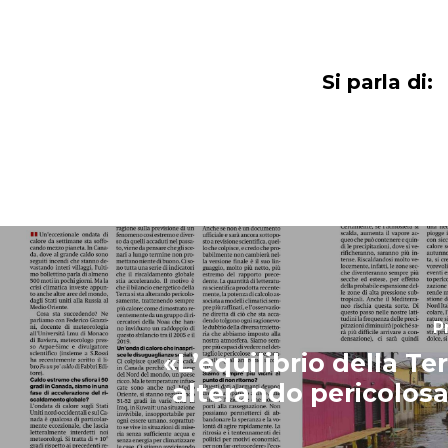
Si parla di:
P
«L’equilibrio della Ter
alterando pericolo