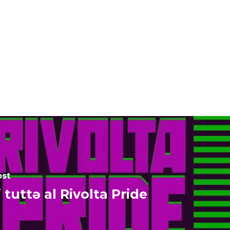
ost
 tuttə al Rivolta Pride