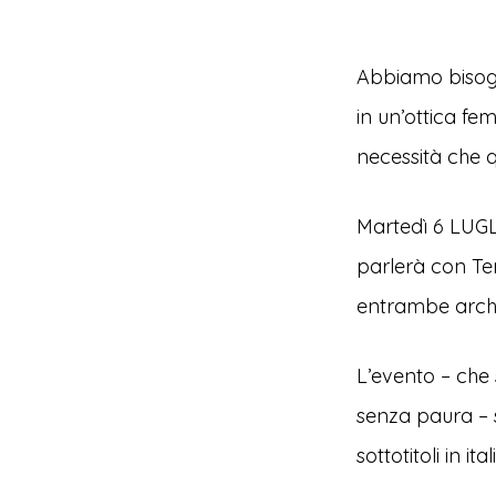
Abbiamo bisogno
in un’ottica fe
necessità che q
Martedì 6 LUGLI
parlerà con Ter
entrambe archi
L’evento – che 
senza paura – s
sottotitoli in ita