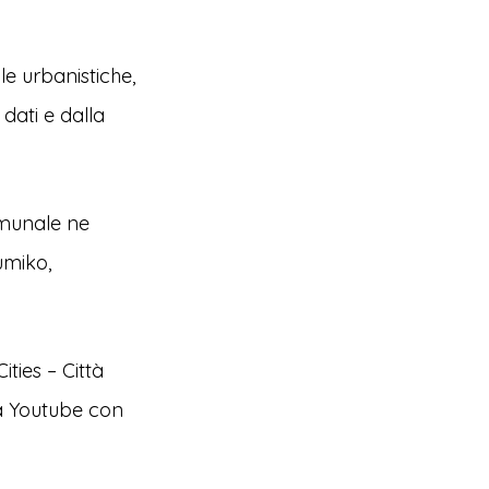
le urbanistiche,
 dati e dalla
omunale ne
umiko,
ties – Città
tta Youtube con