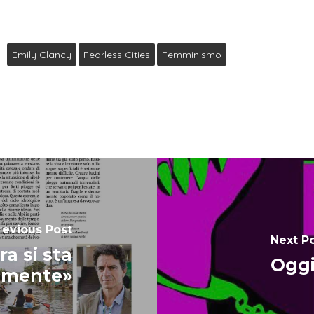
Emily Clancy
Fearless Cities
Femminismo
revious Post
Next P
ra si sta
Oggi
samente»