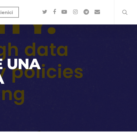
ienici
E UNA
A