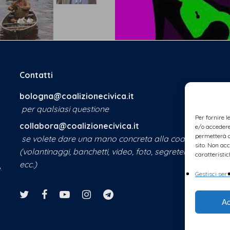
Contatti
bologna@coalizionecivica.it
per qualsiasi questione
Per fornire 
collabora@coalizionecivica.it
e/o accedere 
permetterà d
se volete dare una mano concreta alla coalizione
sito. Non ac
(volantinaggi, banchetti, video, foto, segreteria,
caratteristic
ecc.)
e
.
Gestisci serv
Ac