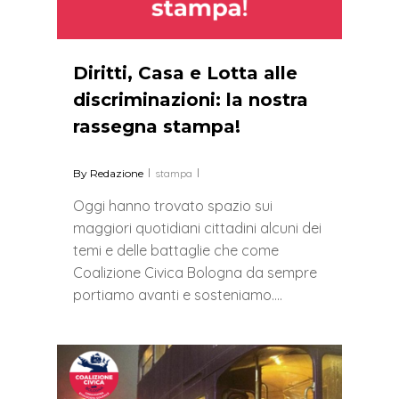
Diritti, Casa e Lotta alle
discriminazioni: la nostra
rassegna stampa!
By
Redazione
stampa
Oggi hanno trovato spazio sui
maggiori quotidiani cittadini alcuni dei
temi e delle battaglie che come
Coalizione Civica Bologna da sempre
portiamo avanti e sosteniamo….
0