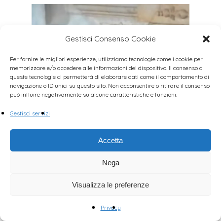
0
Gestisci Consenso Cookie
Per fornire le migliori esperienze, utilizziamo tecnologie come i cookie per
memorizzare e/o accedere alle informazioni del dispositivo. Il consenso a
queste tecnologie ci permetterà di elaborare dati come il comportamento di
navigazione o ID unici su questo sito. Non acconsentire o ritirare il consenso
può influire negativamente su alcune caratteristiche e funzioni.
Gestisci servizi
Razzismo nel mercato
Accetta
immobiliare: denunciarlo e
Nega
isolare chi lo pratica.
Visualizza le preferenze
By
Redazione
notizie
Privacy
Nella seduta di ieri del Consiglio