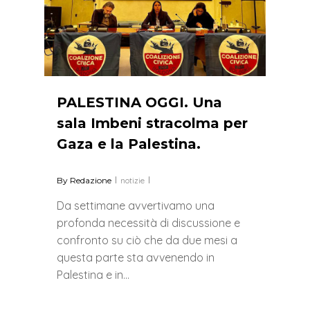
PALESTINA OGGI. Una
sala Imbeni stracolma per
Gaza e la Palestina.
By
Redazione
notizie
Da settimane avvertivamo una
profonda necessità di discussione e
confronto su ciò che da due mesi a
questa parte sta avvenendo in
Palestina e in…