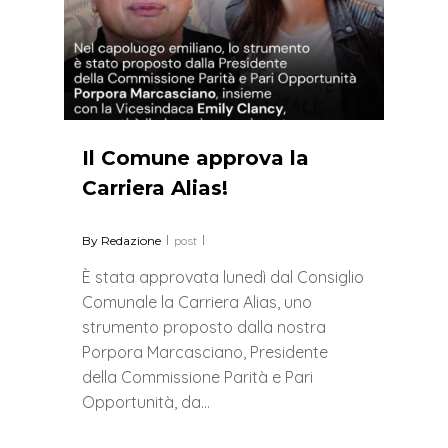
Il Comune approva la
Carriera Alias!
By
Redazione
post
È stata approvata lunedì dal Consiglio
Comunale la Carriera Alias, uno
strumento proposto dalla nostra
Porpora Marcasciano, Presidente
della Commissione Parità e Pari
Opportunità, da…