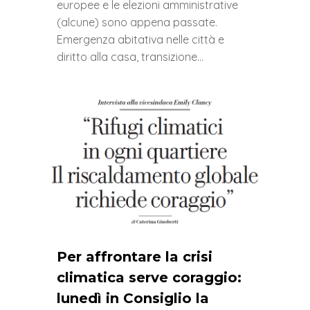
europee e le elezioni amministrative
(alcune) sono appena passate.
Emergenza abitativa nelle città e
diritto alla casa, transizione…
0
Per affrontare la crisi
climatica serve coraggio:
lunedì in Consiglio la