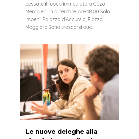
cessate il fuoco immediato a Gaza
Mercoledì 13 dicembre, ore 18.00 Sala
Imbeni, Palazzo d’Accursio, Piazza
Maggiore Sono trascorsi due…
0
Le nuove deleghe alla