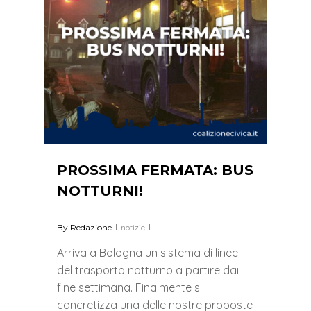
PROSSIMA FERMATA: BUS
NOTTURNI!
By
Redazione
notizie
Arriva a Bologna un sistema di linee
del trasporto notturno a partire dai
fine settimana. Finalmente si
concretizza una delle nostre proposte