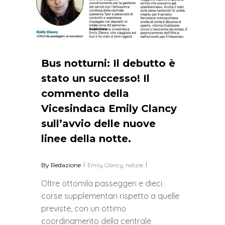
Bus notturni: Il debutto è
stato un successo! Il
commento della
Vicesindaca Emily Clancy
sull’avvio delle nuove
linee della notte.
By
Redazione
Emily Clancy
,
notizie
Oltre ottomila passeggeri e dieci
corse supplementari rispetto a quelle
previste, con un ottimo
coordinamento della centrale