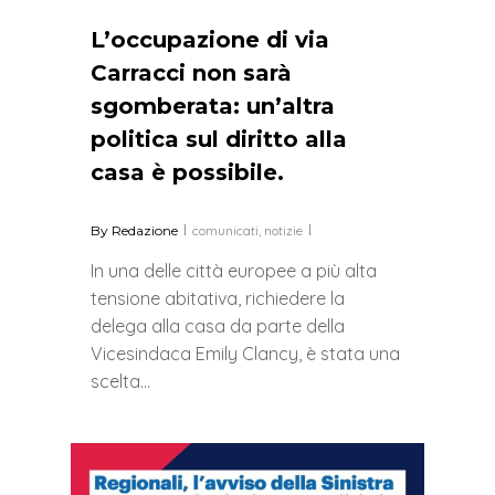
L’occupazione di via
Carracci non sarà
sgomberata: un’altra
politica sul diritto alla
casa è possibile.
By
Redazione
comunicati
,
notizie
In una delle città europee a più alta
tensione abitativa, richiedere la
delega alla casa da parte della
Vicesindaca Emily Clancy, è stata una
scelta…
0