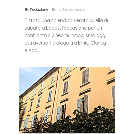
By
Redazione
Emily Clancy
,
notizie
È stata una splendida serata quella di
sabato a Làbas, l’occasione per un
confronto sul neomunicipalismo oggi
attraverso il dialogo tra Emily Clancy
e Ada…
0