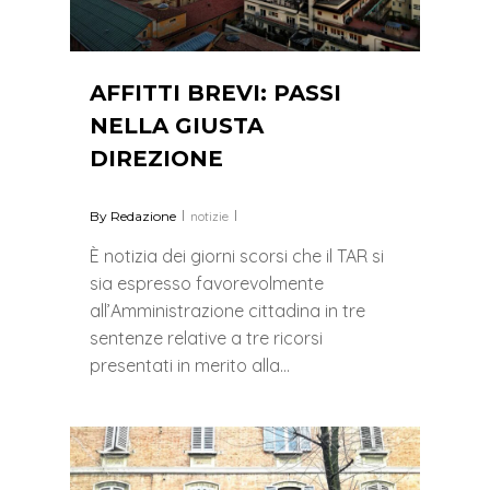
AFFITTI BREVI: PASSI
NELLA GIUSTA
DIREZIONE
By
Redazione
notizie
È notizia dei giorni scorsi che il TAR si
sia espresso favorevolmente
all’Amministrazione cittadina in tre
sentenze relative a tre ricorsi
presentati in merito alla…
0