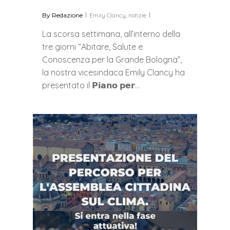
By
Redazione
Emily Clancy
,
notizie
La scorsa settimana, all’interno della
tre giorni “Abitare, Salute e
Conoscenza per la Grande Bologna”,
la nostra vicesindaca Emily Clancy ha
presentato il 𝗣𝗶𝗮𝗻𝗼 𝗽𝗲𝗿…
0