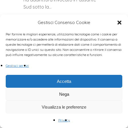
Sud sotto la…
Gestisci Consenso Cookie
0
Per fornire le migliori esperienze, utilizziamo tecnologie come i cookie per
memorizzare e/o accedere alle informazioni del dispositivo. Il consenso a
queste tecnologie ci permetterà di elaborare dati come il comportamento di
navigazione o ID unici su questo sito. Non acconsentire o ritirare il consenso
può influire negativamente su alcune caratteristiche e funzioni.
Gestisci servizi
Accetta
Nega
Visualizza le preferenze
Approvato OdG sulla
mobilità ciclistica
Privacy