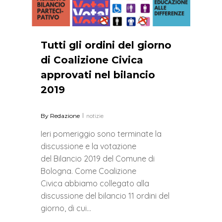
Tutti gli ordini del giorno
di Coalizione Civica
approvati nel bilancio
2019
By
Redazione
notizie
Ieri pomeriggio sono terminate la
discussione e la votazione
del Bilancio 2019 del Comune di
Bologna. Come Coalizione
Civica abbiamo collegato alla
discussione del bilancio 11 ordini del
giorno, di cui…