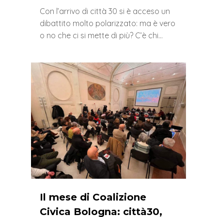
Con l’arrivo di città 30 si è acceso un
dibattito molto polarizzato: ma è vero
o no che ci si mette di più? C’è chi…
0
Il mese di Coalizione
Civica Bologna: città30,