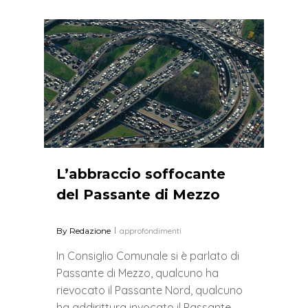
0
L’abbraccio soffocante
del Passante di Mezzo
By
Redazione
approfondimenti
In Consiglio Comunale si è parlato di
Passante di Mezzo, qualcuno ha
rievocato il Passante Nord, qualcuno
ha addirittura invocato il Passante