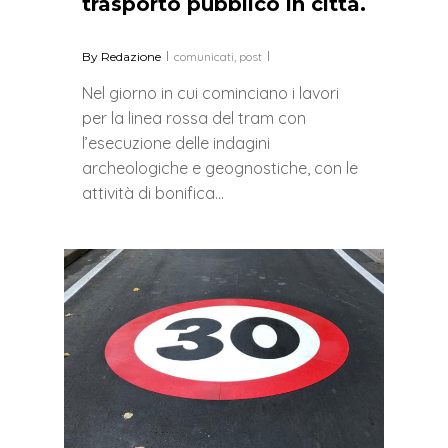
trasporto pubblico in città.
By
Redazione
comunicati
,
post
Nel giorno in cui cominciano i lavori
per la linea rossa del tram con
l’esecuzione delle indagini
archeologiche e geognostiche, con le
attività di bonifica…
0