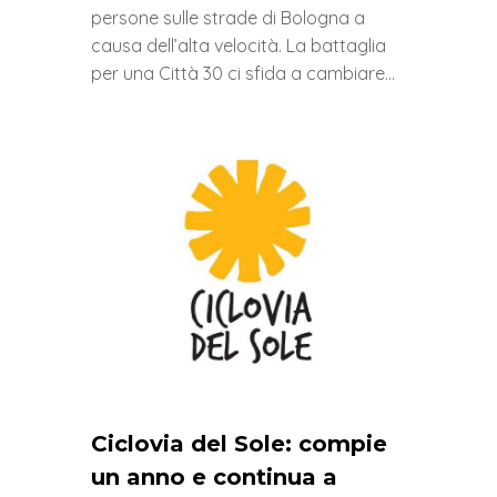
persone sulle strade di Bologna a
causa dell’alta velocità. La battaglia
per una Città 30 ci sfida a cambiare…
0
Ciclovia del Sole: compie
un anno e continua a