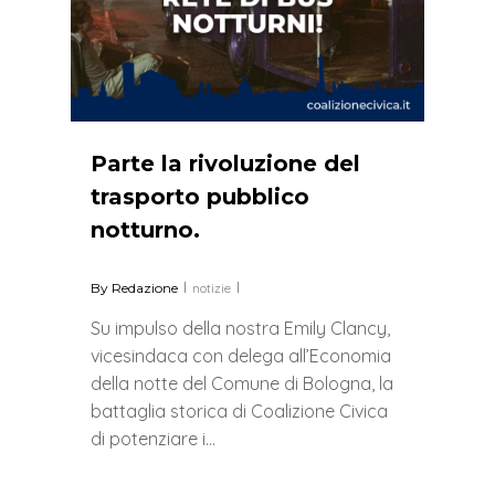
Parte la rivoluzione del
trasporto pubblico
notturno.
By
Redazione
notizie
Su impulso della nostra Emily Clancy,
vicesindaca con delega all’Economia
della notte del Comune di Bologna, la
battaglia storica di Coalizione Civica
di potenziare i…