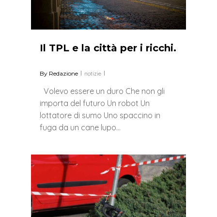
Il TPL e la città per i ricchi.
By
Redazione
notizie
Volevo essere un duro Che non gli
importa del futuro Un robot Un
lottatore di sumo Uno spaccino in
fuga da un cane lupo…
0