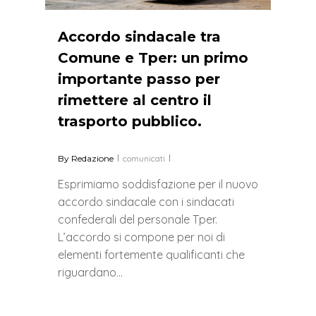
Accordo sindacale tra
Comune e Tper: un primo
importante passo per
rimettere al centro il
trasporto pubblico.
By
Redazione
comunicati
Esprimiamo soddisfazione per il nuovo
accordo sindacale con i sindacati
confederali del personale Tper.
L’accordo si compone per noi di
elementi fortemente qualificanti che
riguardano…