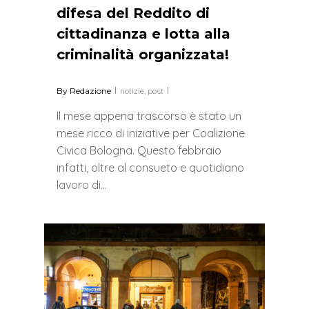
difesa del Reddito di
cittadinanza e lotta alla
criminalità organizzata!
By
Redazione
notizie
,
post
Il mese appena trascorso è stato un
mese ricco di iniziative per Coalizione
Civica Bologna. Questo febbraio
infatti, oltre al consueto e quotidiano
lavoro di…
0