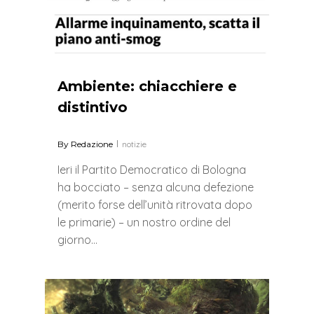
Ambiente: chiacchiere e
distintivo
By
Redazione
notizie
Ieri il Partito Democratico di Bologna
ha bocciato – senza alcuna defezione
(merito forse dell’unità ritrovata dopo
le primarie) – un nostro ordine del
giorno…
0