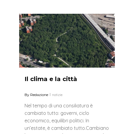
0
Il clima e la città
By
Redazione
notizie
Nel tempo di una consiliatura è
cambiato tutto: governi, ciclo
economico, equilibri politici. In
un’estate, è cambiato tutto.Cambiano