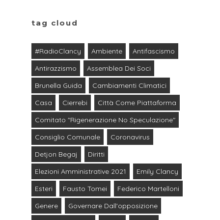
tag cloud
#RadioClancy
Ambiente
Antifascismo
Antirazzismo
Assemblea Dei Soci
Brunella Guida
Cambiamenti Climatici
Casa
Cierrebi
Città Come Piattaforma
Comitato "Rigenerazione No Speculazione"
Consiglio Comunale
Coronavirus
Detjon Begaj
Diritti
Elezioni Amministrative 2021
Emily Clancy
Esteri
Fausto Tomei
Federico Martelloni
Genere
Governare Dall'opposizione