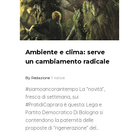
Ambiente e clima: serve
un cambiamento radicale
By
Redazione
notizie
#siamoancoraintempo La “novità”,
fresca di settimana, sui
#PratidiCaprara è questa: Lega e
Partito Democratico Di Bologna si
contendono la paternità delle
proposte di “rigenerazione” del…