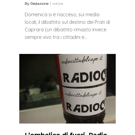
By
Redazione
notizie
Domenica si è riacceso, sui media
locali, il dibattito sul destino dei Prati di
Caprara (un dibattito rimasto invece
sempre vivo tra i cittadini e…
0
L’ombelico di fuori, Radio