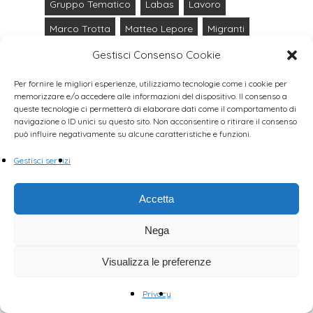
Gruppo Tematico
Labas
Lavoro
Marco Trotta
Matteo Lepore
Migranti
Mobilità
Mobilità Sostenibile
Gestisci Consenso Cookie
Municipalismo
Ordine Del Giorno
Per fornire le migliori esperienze, utilizziamo tecnologie come i cookie per
memorizzare e/o accedere alle informazioni del dispositivo. Il consenso a
Passante
Politiche Abitative
queste tecnologie ci permetterà di elaborare dati come il comportamento di
navigazione o ID unici su questo sito. Non acconsentire o ritirare il consenso
Porpora Marcasciano
Prati Di Caprara
può influire negativamente su alcune caratteristiche e funzioni.
Privatizzazioni
Question Time
Salute
Gestisci servizi
Sanità
Scuola
Simona Larghetti
Accetta
Urbanistica
Virginio Merola
Welfare
Nega
Visualizza le preferenze
Privacy