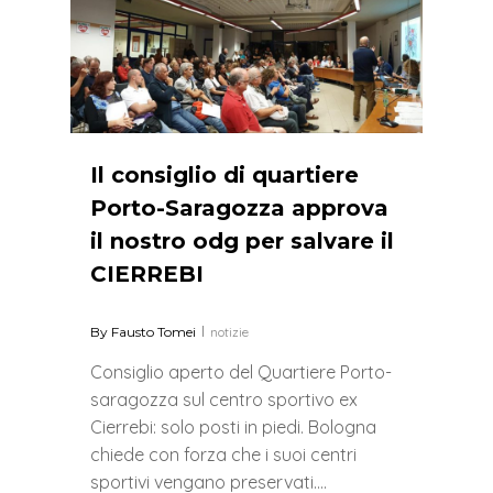
0
Il consiglio di quartiere
Porto-Saragozza approva
il nostro odg per salvare il
CIERREBI
By
Fausto Tomei
notizie
Consiglio aperto del Quartiere Porto-
saragozza sul centro sportivo ex
Cierrebi: solo posti in piedi. Bologna
chiede con forza che i suoi centri
sportivi vengano preservati….