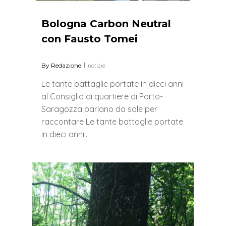
Bologna Carbon Neutral
con Fausto Tomei
By
Redazione
notizie
Le tante battaglie portate in dieci anni
al Consiglio di quartiere di Porto-
Saragozza parlano da sole per
raccontare Le tante battaglie portate
in dieci anni…
0