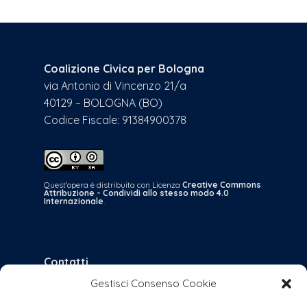
Coalizione Civica per Bologna
via Antonio di Vincenzo 21/a
40129 – BOLOGNA (BO)
Codice Fiscale: 91384900378
Quest'opera è distribuita con Licenza
Creative Commons
Attribuzione - Condividi allo stesso modo 4.0
Internazionale
.
Contatti
Gestisci Consenso Cookie
bologna@coalizionecivica.it