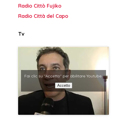
Radio Cittò Fujiko
Radio Città del Capo
Tv
Fai clic su "Accetto" per abilitare Youtube
Accetto