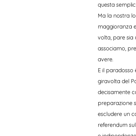
questa semplice,
Ma la nostra l
maggioranza e 
volta, pare sia 
associamo, pre
avere.
E il paradosso è
giravolta del P
decisamente co
preparazione sa
escludere un c
referendum sull
e indipendenza