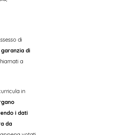
ssesso di
garanzia di
hiamati a
urricula in
rgano
endo i dati
ra da
 appena votati