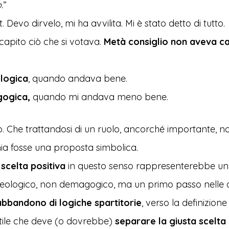
.
”
nt. Devo dirvelo, mi ha avvilita. Mi è stato detto di tutto.
capito ciò che si votava.
Metà consiglio non aveva ca
logica
, quando andava bene.
ogica,
quando mi andava meno bene.
. Che trattandosi di un ruolo, ancorché importante, n
mia fosse una proposta simbolica.
a
scelta positiva
in questo senso rappresenterebbe un
ideologico, non demagogico, ma un primo passo nelle 
abbandono di logiche spartitorie
, verso la definizione
ttile che deve (o dovrebbe)
separare la giusta scelta