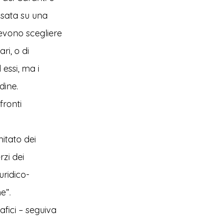
basata su una
evono scegliere
ri, o di
 essi, ma i
dine.
fronti
itato dei
zi dei
uridico-
ne”
.
afici – seguiva