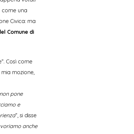
non come una
one Civica: ma
del Comune di
e”. Così come
a mia mozione,
 non pone
cciamo e
erienza
”, si disse
favoriamo anche