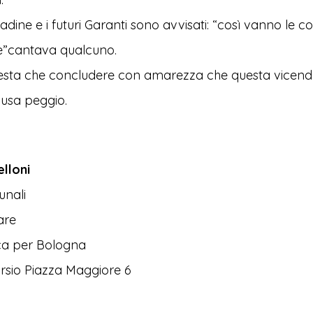
ittadine e i futuri Garanti sono avvisati:
“così vanno le co
e”
cantava qualcuno.
resta che concludere con amarezza che questa vicend
lusa peggio.
lloni
unali
are
ica per Bologna
rsio Piazza Maggiore 6