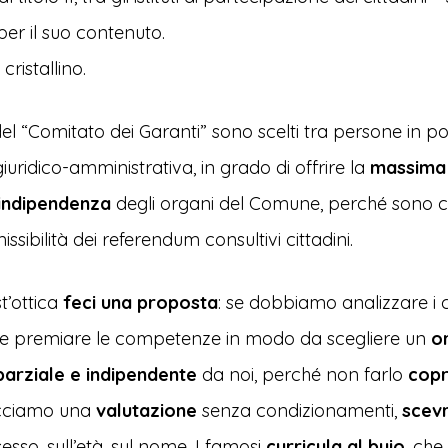
er il suo contenuto.
cristallino.
l “Comitato dei Garanti” sono scelti tra persone in po
uridico-amministrativa, in grado di offrire la
massima 
 indipendenza
degli organi del Comune, perché sono c
ssibilità dei referendum consultivi cittadini.
’ottica
feci una proposta
: se dobbiamo analizzare i c
 e premiare le competenze in modo da scegliere un
o
arziale e indipendente
da noi, perché non farlo
copr
cciamo una
valutazione
senza condizionamenti,
scev
 sesso, sull’età, sul nome. I famosi
curricula al buio
, che