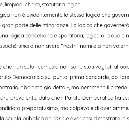
 limpida, chiara, statutaria logica.
ogica non è evidentemente la stessa logica che govern
gran parte delle minoranze. La logica che governer
una logica cencelliana e spartitoria, logica alla quale 
ssoché unici a non avere “nostri” nomi e a non voler
 che non solo i curricula non sono stati vagliati al buio
artito Democratico sul punto, prima concorde, poi fors
ntrario, abbiamo già detto -, ma nemmeno il criterio
rà prevalente, dato che il Partito Democratico ha sce
andidato preparatissimo, ma colpevole di aver ammes
a scuola pubblica del 2013 e aver così dimostrato la s
.