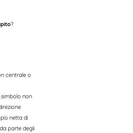
pito
?
on centrale o
 simbolo non
direzione
 più netta di
da parte degli