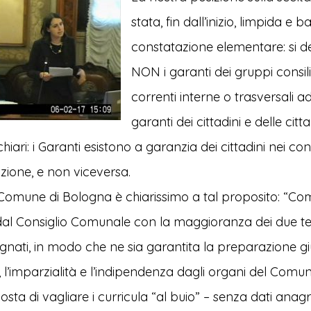
stata, fin dall’inizio, limpida e 
constatazione elementare: si d
NON i garanti dei gruppi consilia
correnti interne o trasversali ad
garanti dei cittadini e delle citta
hiari: i Garanti esistono a garanzia dei cittadini nei con
zione, e non viceversa.
 Comune di Bologna è chiarissimo a tal proposito:
“Com
 dal Consiglio Comunale con la maggioranza dei due ter
egnati, in modo che ne sia garantita la preparazione gi
 l’imparzialità e l’indipendenza dagli organi del Comu
sta di vagliare i curricula “al buio” – senza dati anagr