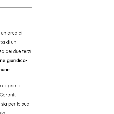
 un arco di
tà di un
a dei due terzi
ne giuridico-
mune.
l mio primo
Garanti.
sia per la sua
sia,