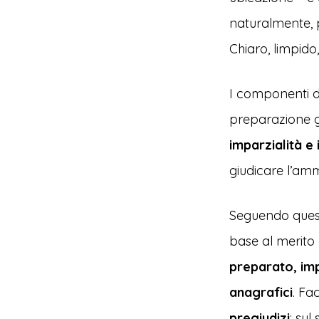
naturalmente, p
Chiaro, limpido, 
I componenti de
preparazione gi
imparzialità e
giudicare l’ammi
Seguendo quest
base al merito
preparato, imp
anagrafici
. Fa
pregiudizi
: sul