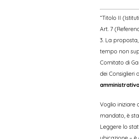
“Titolo II (Istit
Art. 7 (Refere
3. La proposta,
tempo non super
Comitato di Gar
dei Consiglieri 
amministrativa
Voglio iniziare
mandato, è stat
Leggere lo sta
ubicazione – è al