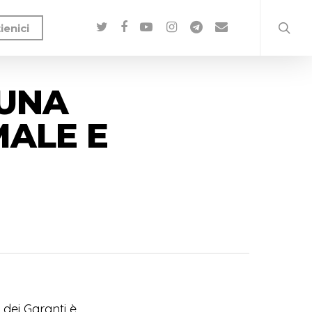
ienici
 UNA
MALE E
 dei Garanti è