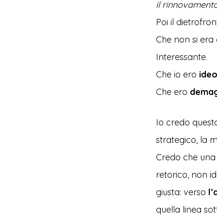
il rinnovamento
Poi il dietrofro
Che non si era 
Interessante.
Che io ero
ideo
Che ero
demag
Io credo questo
strategico, la 
Credo che un
retorico, non 
giusta: verso
l’
quella linea so