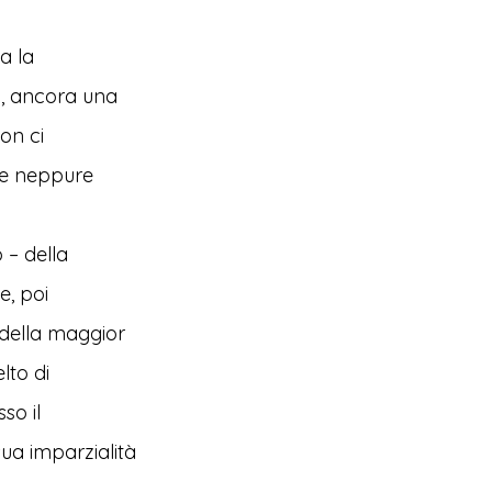
a la
à, ancora una
non ci
ne neppure
 – della
e, poi
 della maggior
lto di
so il
ua imparzialità