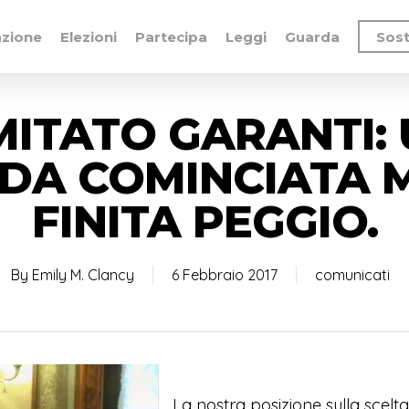
azione
Elezioni
Partecipa
Leggi
Guarda
Sost
ITATO GARANTI:
DA COMINCIATA 
FINITA PEGGIO.
By
Emily M. Clancy
6 Febbraio 2017
comunicati
La nostra posizione sulla scelta