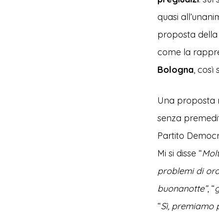
quasi all’unani
proposta della
come la rappre
Bologna
, così
Una proposta n
senza premedita
Partito Democr
Mi si disse “
Molt
problemi di or
buonanotte”
, “
g
“
Sì, premiamo p