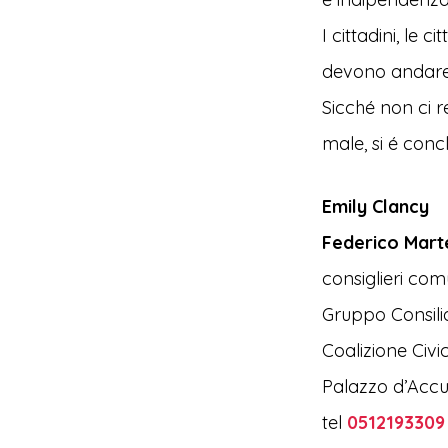
I cittadini, le c
devono andar
Sicché non ci 
male, si é conc
Emily Clancy
Federico Marte
consiglieri com
Gruppo Consili
Coalizione Civ
Palazzo d’Accu
tel
0512193309