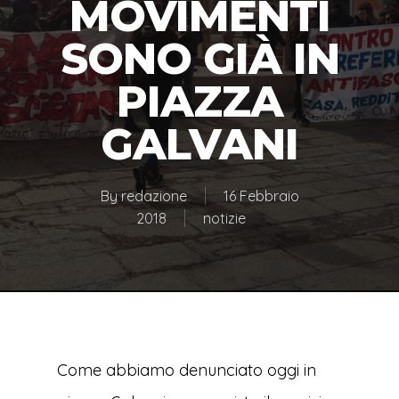
MOVIMENTI
SONO GIÀ IN
PIAZZA
GALVANI
By
redazione
16 Febbraio
2018
notizie
Come abbiamo denunciato oggi in