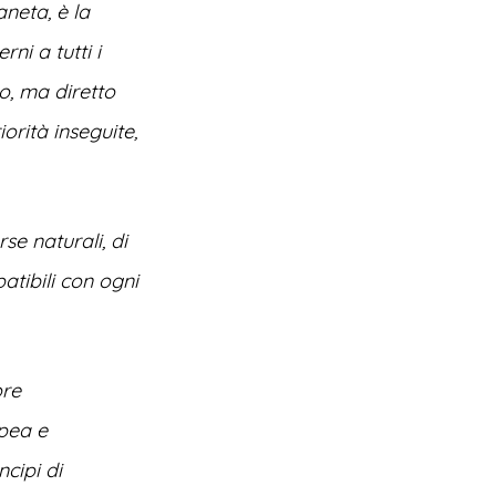
aneta, è la
ni a tutti i
so, ma diretto
orità inseguite,
se naturali, di
atibili con ogni
ore
opea e
ncipi di