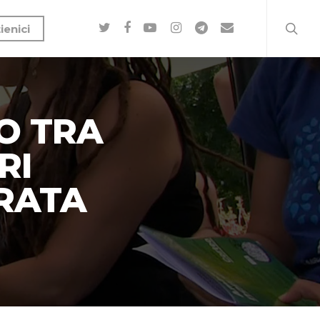
ienici
O TRA
RI
GRATA