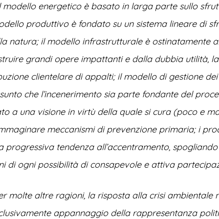
: il modello energetico è basato in larga parte sullo sfr
l modello produttivo è fondato su un sistema lineare di s
la natura; il modello infrastrutturale è ostinatamente 
truire grandi opere impattanti e dalla dubbia utilità, la
ibuzione clientelare di appalti; il modello di gestione dei r
assunto che l’incenerimento sia parte fondante del proce
ato a una visione in virtù della quale si cura (poco e ma
mmaginare meccanismi di prevenzione primaria; i proce
na progressiva tendenza all’accentramento, spogliando
dini di ogni possibilità di consapevole e attiva partecipa
er molte altre ragioni, la risposta alla crisi ambientale
clusivamente appannaggio della rappresentanza politi