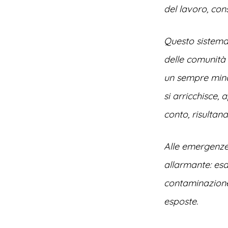
del lavoro, cons
Questo sistema
delle comunità
un sempre mino
si arricchisce, 
conto, risultand
Alle emergenze
allarmante: esau
contaminazione 
esposte.