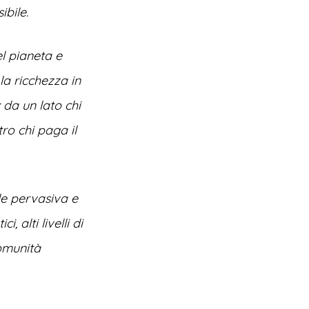
ibile.
l pianeta e
a ricchezza in
da un lato chi
tro chi paga il
le pervasiva e
 alti livelli di
comunità