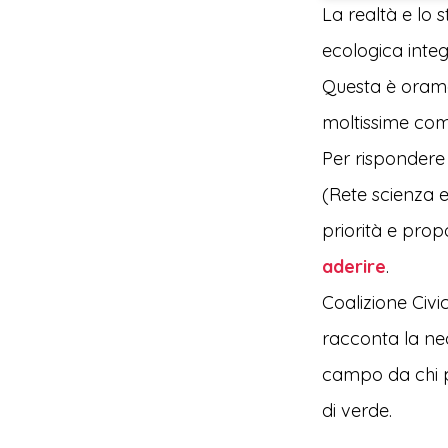
La realtà e lo 
ecologica integ
Questa è oramai
moltissime comu
Per rispondere 
(Rete scienza e 
priorità e propo
aderire
.
Coalizione Civi
racconta la nec
campo da chi p
di verde.