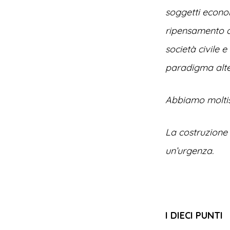
soggetti econom
ripensamento de
società civile 
paradigma alter
Abbiamo moltiss
La costruzione 
un’urgenza.
I DIECI PUNTI