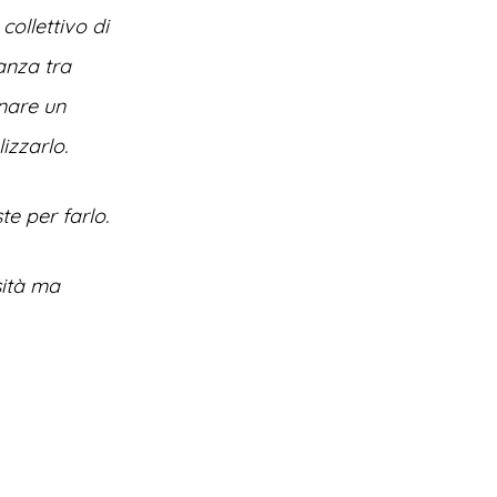
ollettivo di
eanza tra
inare un
izzarlo.
e per farlo.
sità ma