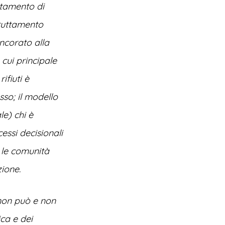
uttamento di
fruttamento
ancorato alla
 cui principale
ifiuti è
sso; il modello
le) chi è
ssi decisionali
 le comunità
zione.
 non può e non
ca e dei