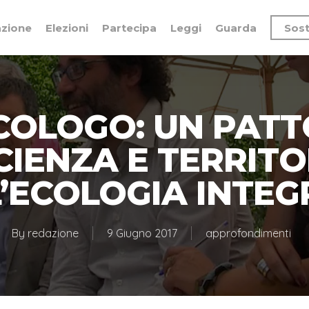
azione
Elezioni
Partecipa
Leggi
Guarda
Sost
ECOLOGO: UN PATT
CIENZA E TERRITO
’ECOLOGIA INTE
By
redazione
9 Giugno 2017
approfondimenti