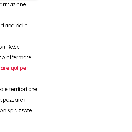
sformazione
idiana delle
ori Re.SeT
no affermate
care qui per
 e territori che
spazzare il
con spruzzate