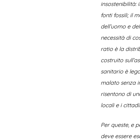
insostenibilità
fonti fossili; i
dell’uomo e del
necessità di cos
ratio è la distr
costruito sull’
sanitario è leg
malato senza i
risentono di u
locali e i citta
Per queste, e p
deve essere es