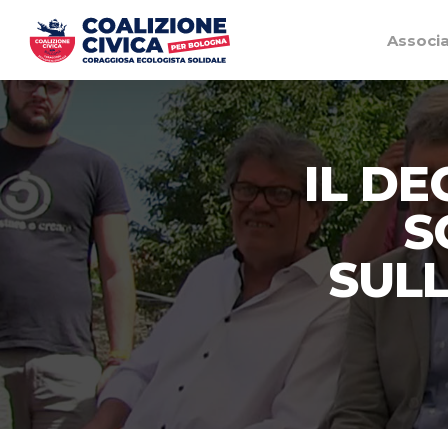
Associ
IL D
S
SULL