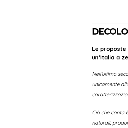
DECOLOG
Le proposte d
un’Italia a z
Nell’ultimo sec
unicamente alla
caratterizzazi
Ciò che conta è f
naturali, produ