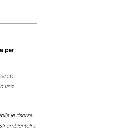
le
per
mirato
on una
bile le risorse
sti ambientali e