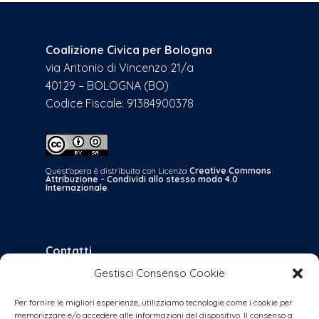
Coalizione Civica per Bologna
via Antonio di Vincenzo 21/a
40129 – BOLOGNA (BO)
Codice Fiscale: 91384900378
Quest'opera è distribuita con Licenza
Creative Commons
Attribuzione - Condividi allo stesso modo 4.0
Internazionale
.
Contatti
Gestisci Consenso Cookie
bologna@coalizionecivica.it
per qualsiasi questione
Per fornire le migliori esperienze, utilizziamo tecnologie come i cookie per
memorizzare e/o accedere alle informazioni del dispositivo. Il consenso a