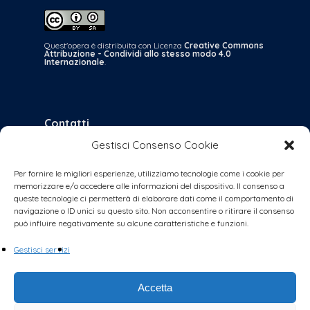
Quest'opera è distribuita con Licenza
Creative Commons
Attribuzione - Condividi allo stesso modo 4.0
Internazionale
.
Contatti
Gestisci Consenso Cookie
bologna@coalizionecivica.it
per qualsiasi questione
Per fornire le migliori esperienze, utilizziamo tecnologie come i cookie per
memorizzare e/o accedere alle informazioni del dispositivo. Il consenso a
collabora@coalizionecivica.it
queste tecnologie ci permetterà di elaborare dati come il comportamento di
se volete dare una mano concreta alla
navigazione o ID unici su questo sito. Non acconsentire o ritirare il consenso
può influire negativamente su alcune caratteristiche e funzioni.
coalizione (volantinaggi, banchetti, video,
foto, segreteria, ecc.)
Gestisci servizi
Accetta