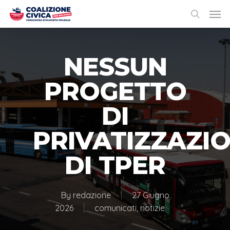
NESSUN
PROGETTO
DI
PRIVATIZZAZI
DI TPER
By
redazione
27 Giugno
2026
comunicati
,
notizie