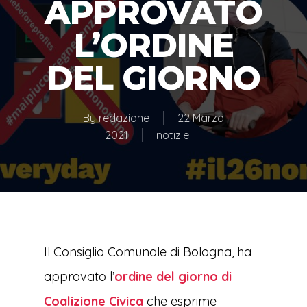
APPROVATO
L’ORDINE
DEL GIORNO
By
redazione
22 Marzo
2021
notizie
Il Consiglio Comunale di Bologna, ha
approvato l’
ordine del giorno di
Coalizione Civica
che esprime