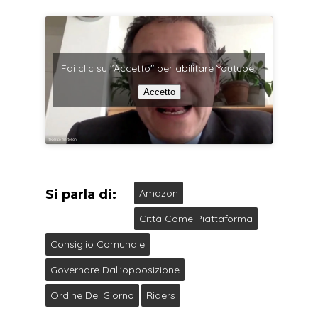
Fai clic su "Accetto" per abilitare Youtube
Accetto
Si parla di:
Amazon
Città Come Piattaforma
Consiglio Comunale
Governare Dall'opposizione
Ordine Del Giorno
Riders