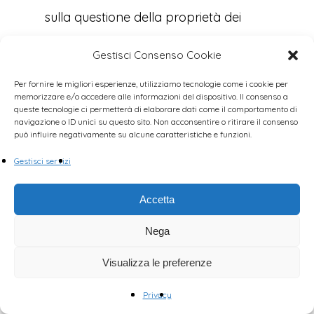
sulla questione della proprietà dei
brevetti per i vaccini anti-Covid19 e
Gestisci Consenso Cookie
prodotti farmaceutici affini in sede di
Per fornire le migliori esperienze, utilizziamo tecnologie come i cookie per
Organizzazione Mondiale del
memorizzare e/o accedere alle informazioni del dispositivo. Il consenso a
queste tecnologie ci permetterà di elaborare dati come il comportamento di
Commercio e in sede di
navigazione o ID unici su questo sito. Non acconsentire o ritirare il consenso
può influire negativamente su alcune caratteristiche e funzioni.
Organizzazione Mondiale della Sanità,
Gestisci servizi
nonché in ogni altra sede
internazionale ed europea. Nonché a
Accetta
valutare ogni aspetto della
Nega
legislazione nazionale affinché questo
Visualizza le preferenze
obbiettivo venga perseguito e
raggiunto dal nostro paese.
Privacy