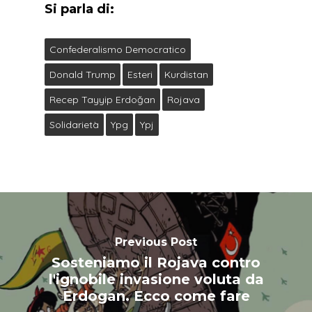
Si parla di:
Confederalismo Democratico
Donald Trump
Esteri
Kurdistan
Recep Tayyip Erdoğan
Rojava
Solidarietà
Ypg
Ypj
Previous Post
Sosteniamo il Rojava contro
l'ignobile invasione voluta da
Erdogan. Ecco come fare