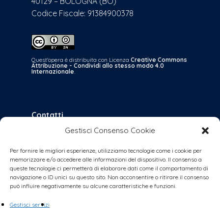
40129 – BOLOGNA (BO)
Codice Fiscale: 91384900378
Quest'opera è distribuita con Licenza
Creative Commons
Attribuzione - Condividi allo stesso modo 4.0
Internazionale
.
Contatti
Gestisci Consenso Cookie
bologna@coalizionecivica.it
per qualsiasi questione
Per fornire le migliori esperienze, utilizziamo tecnologie come i cookie per
memorizzare e/o accedere alle informazioni del dispositivo. Il consenso a
collabora@coalizionecivica.it
queste tecnologie ci permetterà di elaborare dati come il comportamento di
se volete dare una mano concreta alla
navigazione o ID unici su questo sito. Non acconsentire o ritirare il consenso
può influire negativamente su alcune caratteristiche e funzioni.
coalizione (volantinaggi, banchetti, video,
foto, segreteria, ecc.)
Gestisci servizi