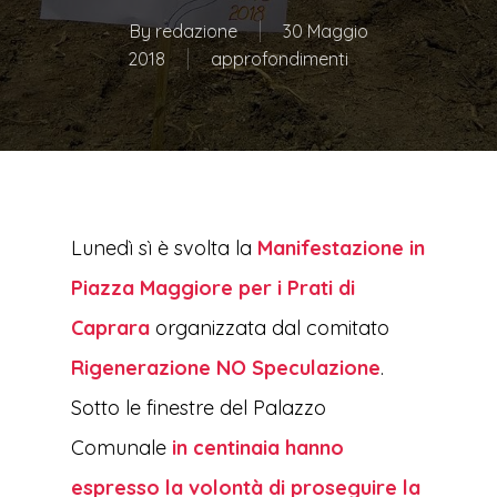
By
redazione
30 Maggio
2018
approfondimenti
Lunedì sì è svolta la
Manifestazione in
Piazza Maggiore per i Prati di
Caprara
organizzata dal comitato
Rigenerazione NO Speculazione
.
Sotto le finestre del Palazzo
Comunale
in centinaia hanno
espresso la volontà di proseguire la