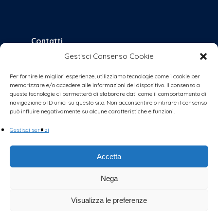
Contatti
Gestisci Consenso Cookie
bologna@coalizionecivica.it
per qualsiasi questione
Per fornire le migliori esperienze, utilizziamo tecnologie come i cookie per
memorizzare e/o accedere alle informazioni del dispositivo. Il consenso a
collabora@coalizionecivica.it
queste tecnologie ci permetterà di elaborare dati come il comportamento di
se volete dare una mano concreta alla
navigazione o ID unici su questo sito. Non acconsentire o ritirare il consenso
può influire negativamente su alcune caratteristiche e funzioni.
coalizione (volantinaggi, banchetti, video,
foto, segreteria, ecc.)
Gestisci servizi
Accetta
Nega
Visualizza le preferenze