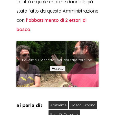
la città e quale enorme danno è già
stato fatto da questa Amministrazione
con
l’abbattimento di 2 ettari di
bosco
.
Fai clic su "Accetto" per abilitare Youtube
Accetto
Si parla di:
Ambiente
Bosco Urbano
Prati Di Caprara