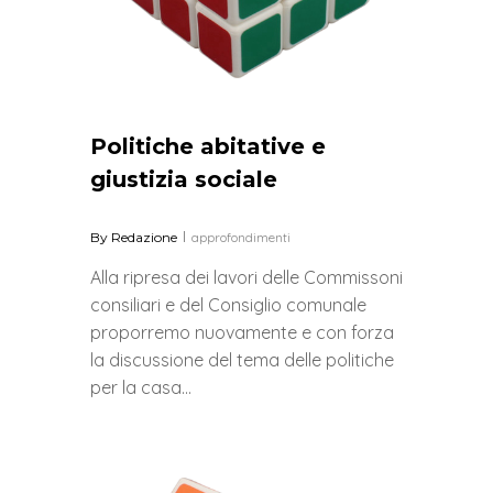
Politiche abitative e
giustizia sociale
By
Redazione
approfondimenti
Alla ripresa dei lavori delle Commissoni
consiliari e del Consiglio comunale
proporremo nuovamente e con forza
la discussione del tema delle politiche
per la casa…
0