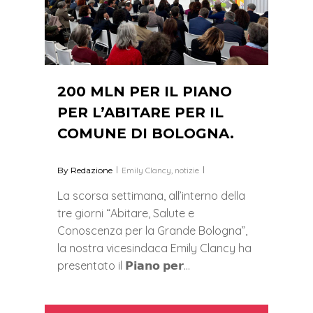
200 MLN PER IL PIANO
PER L’ABITARE PER IL
COMUNE DI BOLOGNA.
By
Redazione
Emily Clancy
,
notizie
La scorsa settimana, all’interno della
tre giorni “Abitare, Salute e
Conoscenza per la Grande Bologna”,
la nostra vicesindaca Emily Clancy ha
presentato il 𝗣𝗶𝗮𝗻𝗼 𝗽𝗲𝗿…
0