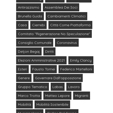
Antirazzismo
Assemblea Dei Soci
Brunella Guida
Cambiamenti Climatici
Casa
Cierrebi
Città Come Piattaforma
Comitato "Rigenerazione No Speculazione"
Consiglio Comunale
Coronavirus
Detjon Begaj
Diritti
Elezioni Amministrative 2021
Emily Clancy
Esteri
Fausto Tomei
Federico Martelloni
Genere
Governare Dall'opposizione
Gruppo Tematico
Labas
Lavoro
Marco Trotta
Matteo Lepore
Migranti
Mobilità
Mobilità Sostenibile