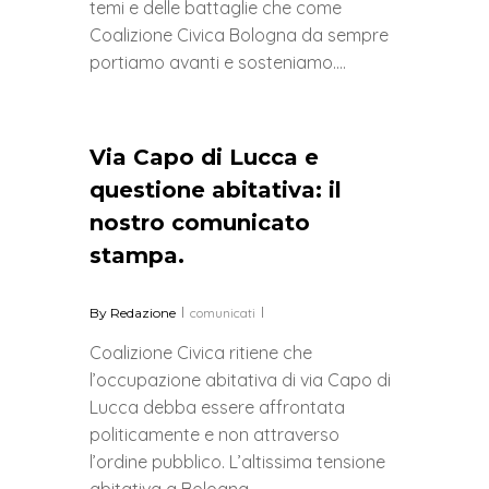
temi e delle battaglie che come
Coalizione Civica Bologna da sempre
portiamo avanti e sosteniamo….
0
Via Capo di Lucca e
questione abitativa: il
nostro comunicato
stampa.
By
Redazione
comunicati
Coalizione Civica ritiene che
l’occupazione abitativa di via Capo di
Lucca debba essere affrontata
politicamente e non attraverso
l’ordine pubblico. L’altissima tensione
abitativa a Bologna…