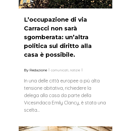
L’occupazione di via
Carracci non sarà
sgomberata: un’altra
politica sul diritto alla
casa è possibile.
By
Redazione
comunicati
,
notizie
In una delle città europee a più alta
tensione abitativa, richiedere la
delega alla casa da parte della
Vicesindaca Emily Clancy, è stata una
scelta…
0