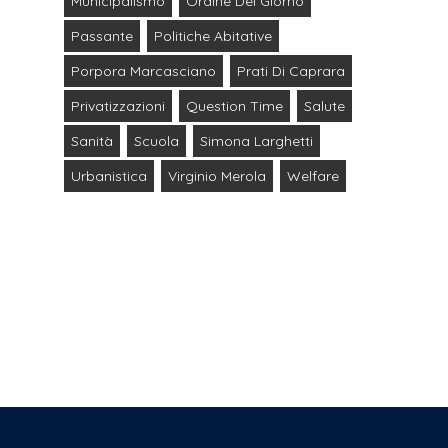
Municipalismo
Ordine Del Giorno
Passante
Politiche Abitative
Porpora Marcasciano
Prati Di Caprara
Privatizzazioni
Question Time
Salute
Sanità
Scuola
Simona Larghetti
Urbanistica
Virginio Merola
Welfare