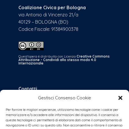
Coalizione Civica per Bologna
via Antonio di Vincenzo 21/a
40129 – BOLOGNA (BO)
Codice Fiscale: 91384900378
Quest'opera è distribuita con Licenza
Creative Commons
Attribuzione - Condividi allo stesso modo 4.0
Internazionale
.
Contatti
Gestisci Consenso Cookie
bologna@coalizionecivica.it
per qualsiasi questione
Per fornire le migliori esperienze, utilizziamo tecnologie come i cookie per
memorizzare e/o accedere alle informazioni del dispositivo. Il consenso a
collabora@coalizionecivica.it
queste tecnologie ci permetterà di elaborare dati come il comportamento di
se volete dare una mano concreta alla
navigazione o ID unici su questo sito. Non acconsentire o ritirare il consenso