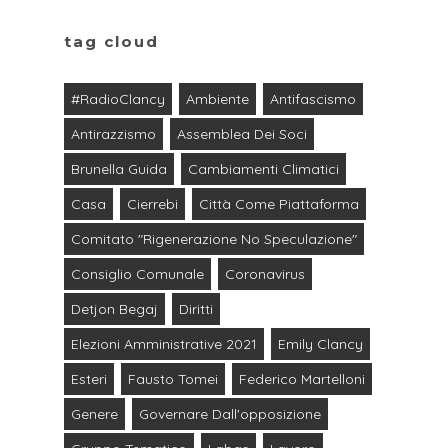
tag cloud
#RadioClancy
Ambiente
Antifascismo
Antirazzismo
Assemblea Dei Soci
Brunella Guida
Cambiamenti Climatici
Casa
Cierrebi
Città Come Piattaforma
Comitato "Rigenerazione No Speculazione"
Consiglio Comunale
Coronavirus
Detjon Begaj
Diritti
Elezioni Amministrative 2021
Emily Clancy
Esteri
Fausto Tomei
Federico Martelloni
Genere
Governare Dall'opposizione