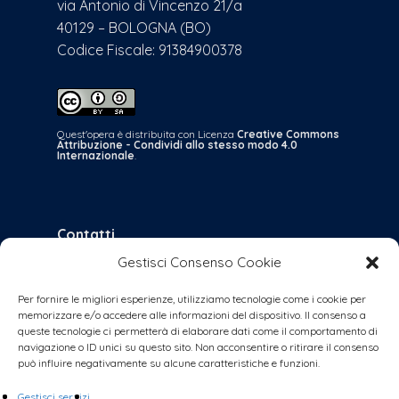
via Antonio di Vincenzo 21/a
40129 – BOLOGNA (BO)
Codice Fiscale: 91384900378
Quest'opera è distribuita con Licenza
Creative Commons
Attribuzione - Condividi allo stesso modo 4.0
Internazionale
.
Contatti
Gestisci Consenso Cookie
bologna@coalizionecivica.it
per qualsiasi questione
Per fornire le migliori esperienze, utilizziamo tecnologie come i cookie per
memorizzare e/o accedere alle informazioni del dispositivo. Il consenso a
collabora@coalizionecivica.it
queste tecnologie ci permetterà di elaborare dati come il comportamento di
se volete dare una mano concreta alla
navigazione o ID unici su questo sito. Non acconsentire o ritirare il consenso
può influire negativamente su alcune caratteristiche e funzioni.
coalizione (volantinaggi, banchetti, video,
foto, segreteria, ecc.)
Gestisci servizi