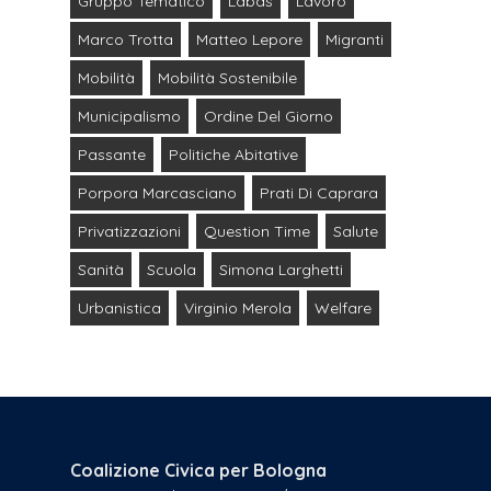
Gruppo Tematico
Labas
Lavoro
Marco Trotta
Matteo Lepore
Migranti
Mobilità
Mobilità Sostenibile
Municipalismo
Ordine Del Giorno
Passante
Politiche Abitative
Porpora Marcasciano
Prati Di Caprara
Privatizzazioni
Question Time
Salute
Sanità
Scuola
Simona Larghetti
Urbanistica
Virginio Merola
Welfare
Coalizione Civica per Bologna