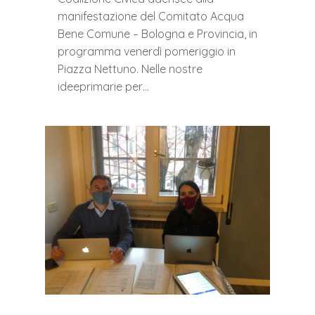
manifestazione del Comitato Acqua
Bene Comune – Bologna e Provincia, in
programma venerdì pomeriggio in
Piazza Nettuno. Nelle nostre
ideeprimarie per…
0