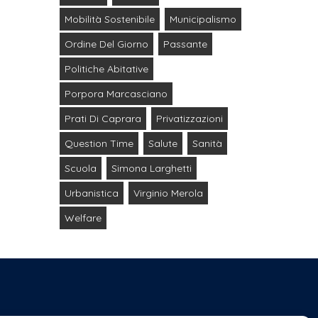
Mobilità Sostenibile
Municipalismo
Ordine Del Giorno
Passante
Politiche Abitative
Porpora Marcasciano
Prati Di Caprara
Privatizzazioni
Question Time
Salute
Sanità
Scuola
Simona Larghetti
Urbanistica
Virginio Merola
Welfare