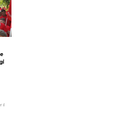
 e
gi
 il