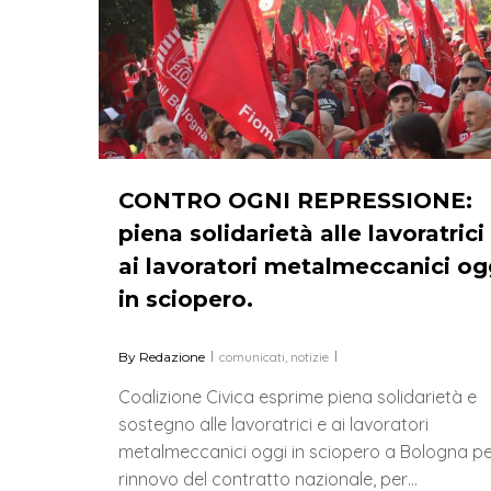
CONTRO OGNI REPRESSIONE:
piena solidarietà alle lavoratrici
ai lavoratori metalmeccanici og
in sciopero.
By
Redazione
comunicati
,
notizie
Coalizione Civica esprime piena solidarietà e
sostegno alle lavoratrici e ai lavoratori
metalmeccanici oggi in sciopero a Bologna per
rinnovo del contratto nazionale, per…