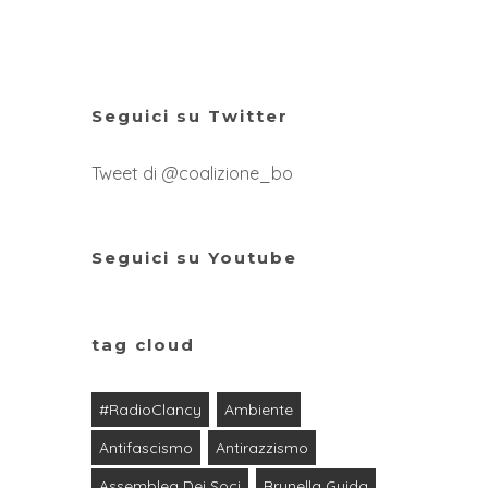
Seguici su Twitter
Tweet di @coalizione_bo
Seguici su Youtube
tag cloud
#RadioClancy
Ambiente
Antifascismo
Antirazzismo
Assemblea Dei Soci
Brunella Guida