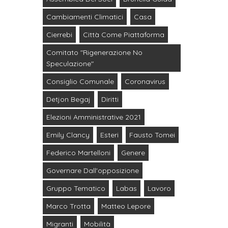
Cambiamenti Climatici
Casa
Cierrebi
Città Come Piattaforma
Comitato "Rigenerazione No
Speculazione"
Consiglio Comunale
Coronavirus
Detjon Begaj
Diritti
Elezioni Amministrative 2021
Emily Clancy
Esteri
Fausto Tomei
Federico Martelloni
Genere
Governare Dall'opposizione
Gruppo Tematico
Labas
Lavoro
Marco Trotta
Matteo Lepore
Migranti
Mobilità