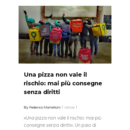
2
Una pizza non vale il
rischio: mai più consegne
senza diritti
By
Federico Martelloni
notizie
«Una pizza non vale il rischio: mai più
consegne senza diritti». Un paio di