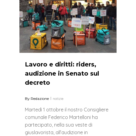
Lavoro e diritti: riders,
audizione in Senato sul
decreto
By
Redazione
notizie
Martedì 1 ottobre il nostro Consigliere
comunale Federico Martelloni ha
partecipato, nella sua veste di
giuslavorista, all’audizione in