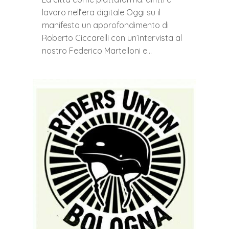
lavoro nell’era digitale Oggi su il
manifesto un approfondimento di
Roberto Ciccarelli con un’intervista al
nostro Federico Martelloni e…
0