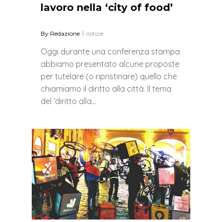
lavoro nella ‘city of food’
By
Redazione
notizie
Oggi durante una conferenza stampa
abbiamo presentato alcune proposte
per tutelare (o ripristinare) quello che
chiamiamo il diritto alla città. Il tema
del ‘diritto alla…
1