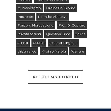
Municipalismo
Ordine Del Giorno
Passante
Politiche Abitative
Porpora Marcasciano
Prati Di Caprara
Privatizzazioni
Question Time
Salute
Sanità
Scuola
Simona Larghetti
Urbanistica
Virginio Merola
Welfare