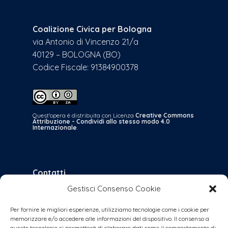
Coalizione Civica per Bologna
via Antonio di Vincenzo 21/a
40129 – BOLOGNA (BO)
Codice Fiscale: 91384900378
Quest'opera è distribuita con Licenza
Creative Commons
Attribuzione - Condividi allo stesso modo 4.0
Internazionale
.
Contatti
Gestisci Consenso Cookie
bologna@coalizionecivica.it
per qualsiasi questione
Per fornire le migliori esperienze, utilizziamo tecnologie come i cookie per
memorizzare e/o accedere alle informazioni del dispositivo. Il consenso a
collabora@coalizionecivica.it
queste tecnologie ci permetterà di elaborare dati come il comportamento di