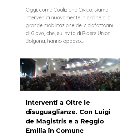
Oggi, come Coalizione Civica, siamo
intervenuti nuovamente in ordine alla
grande mobilitazione dei ciclofattorini
di Glovo, che, su invito di Riders Union
Bolgona, hanno appeso…
0
Interventi a Oltre le
disuguaglianze. Con Luigi
de Magistris e a Reggio
Emilia in Comune