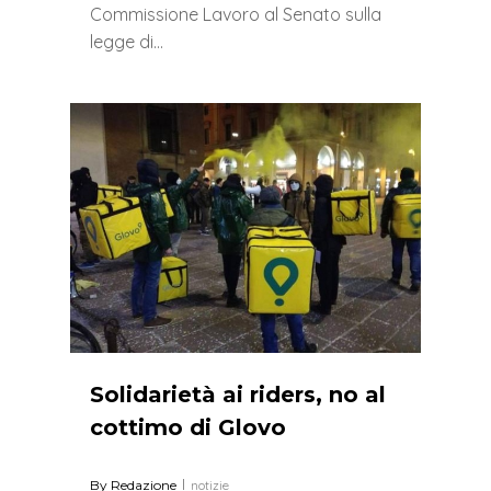
Commissione Lavoro al Senato sulla
legge di…
1
Solidarietà ai riders, no al
cottimo di Glovo
By
Redazione
notizie