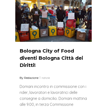
0
Bologna City of Food
diventi Bologna Città dei
Diritti!
By
Redazione
notizie
Domani incontro in commissione con i
rider, lavoratori e lavoratrici delle
consegne a domicilio. Domani mattina
alle 9.00, in terza Commissione