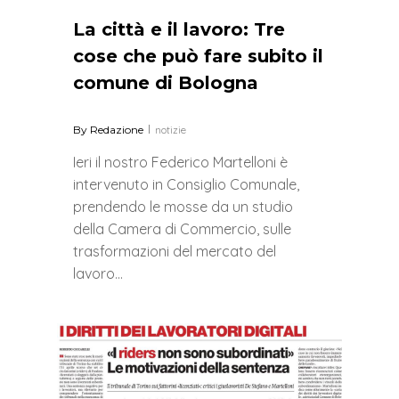
La città e il lavoro: Tre
cose che può fare subito il
comune di Bologna
By
Redazione
notizie
Ieri il nostro Federico Martelloni è
intervenuto in Consiglio Comunale,
prendendo le mosse da un studio
della Camera di Commercio, sulle
trasformazioni del mercato del
lavoro…
0