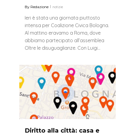
By
Redazione
notizie
Ieri è stata una giornata piuttosto
intensa per Coalizione Civica Bologna.
Al mattino eravamo a Roma, dove
abbiamo partecipato all’assemblea
Oltre le disuguaglianze. Con Luigi…
0
Diritto alla città: casa e