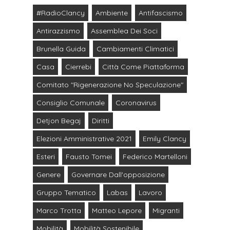
#RadioClancy
Ambiente
Antifascismo
Antirazzismo
Assemblea Dei Soci
Brunella Guida
Cambiamenti Climatici
Casa
Cierrebi
Città Come Piattaforma
Comitato "Rigenerazione No Speculazione"
Consiglio Comunale
Coronavirus
Detjon Begaj
Diritti
Elezioni Amministrative 2021
Emily Clancy
Esteri
Fausto Tomei
Federico Martelloni
Genere
Governare Dall'opposizione
Gruppo Tematico
Labas
Lavoro
Marco Trotta
Matteo Lepore
Migranti
Mobilità
Mobilità Sostenibile