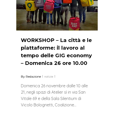
WORKSHOP – La città e le
piattaforme: il lavoro al
tempo delle GIG economy
– Domenica 26 ore 10.00
By
Redazione
notizie
Domenica 26 novembre dalle 10 alle
21, negli spazi di Atelier sì in via San
Vitale 69 e della Sala Silentium di
Vicolo Bolognetti, Coalizione…