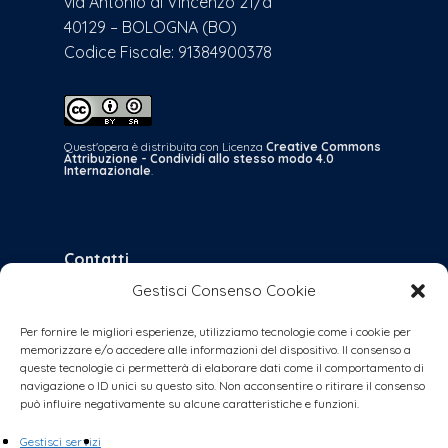
via Antonio di Vincenzo 21/a
40129 – BOLOGNA (BO)
Codice Fiscale: 91384900378
Quest'opera è distribuita con Licenza
Creative Commons
Attribuzione - Condividi allo stesso modo 4.0
Internazionale
.
Contatti
Gestisci Consenso Cookie
bologna@coalizionecivica.it
per qualsiasi questione
Per fornire le migliori esperienze, utilizziamo tecnologie come i cookie per
memorizzare e/o accedere alle informazioni del dispositivo. Il consenso a
collabora@coalizionecivica.it
queste tecnologie ci permetterà di elaborare dati come il comportamento di
se volete dare una mano concreta alla
navigazione o ID unici su questo sito. Non acconsentire o ritirare il consenso
può influire negativamente su alcune caratteristiche e funzioni.
coalizione (volantinaggi, banchetti, video,
foto, segreteria, ecc.)
Gestisci servizi