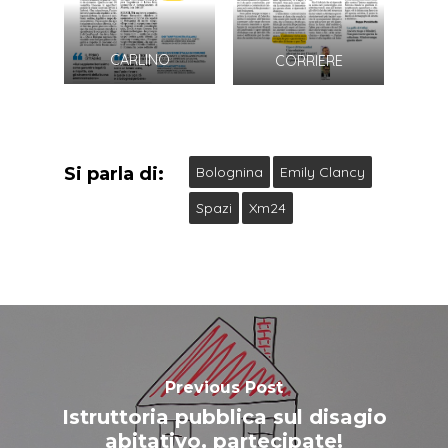
CARLINO
CORRIERE
Si parla di:
Bolognina
Emily Clancy
Spazi
Xm24
Previous Post
Istruttoria pubblica sul disagio
abitativo, partecipate!