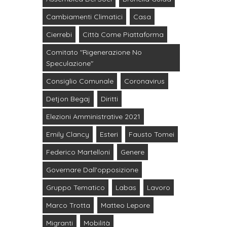
Cambiamenti Climatici
Casa
Cierrebi
Città Come Piattaforma
Comitato "Rigenerazione No
Speculazione"
Consiglio Comunale
Coronavirus
Detjon Begaj
Diritti
Elezioni Amministrative 2021
Emily Clancy
Esteri
Fausto Tomei
Federico Martelloni
Genere
Governare Dall'opposizione
Gruppo Tematico
Labas
Lavoro
Marco Trotta
Matteo Lepore
Migranti
Mobilità