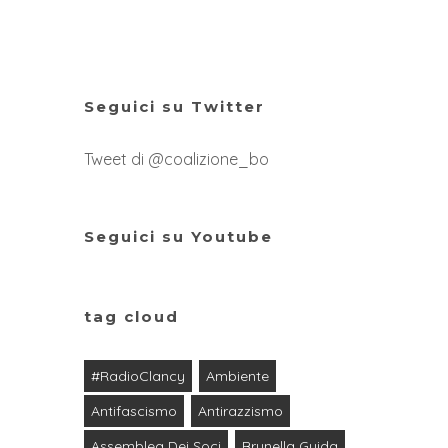
Seguici su Twitter
Tweet di @coalizione_bo
Seguici su Youtube
tag cloud
#RadioClancy
Ambiente
Antifascismo
Antirazzismo
Assemblea Dei Soci
Brunella Guida