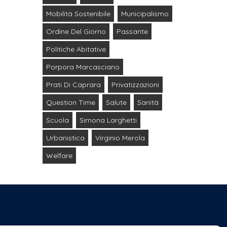
Mobilità Sostenibile
Municipalismo
Ordine Del Giorno
Passante
Politiche Abitative
Porpora Marcasciano
Prati Di Caprara
Privatizzazioni
Question Time
Salute
Sanità
Scuola
Simona Larghetti
Urbanistica
Virginio Merola
Welfare