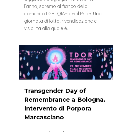
l’anno, saremo al fianco della
comunità LGBTQIA+ per il Pride. Una
giornata di lotta, rivendicazione e
visibilità alla quale è…
0
Transgender Day of
Remembrance a Bologna.
Intervento di Porpora
Marcasciano