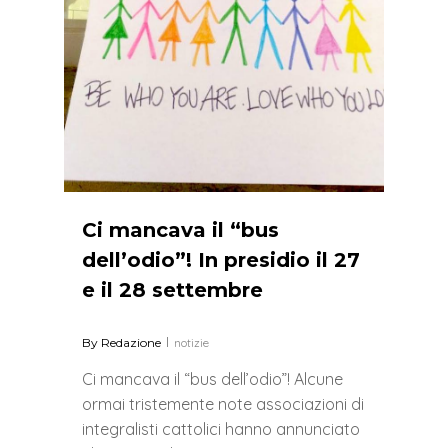
Ci mancava il “bus
dell’odio”! In presidio il 27
e il 28 settembre
By
Redazione
notizie
Ci mancava il “bus dell’odio”! Alcune
ormai tristemente note associazioni di
integralisti cattolici hanno annunciato