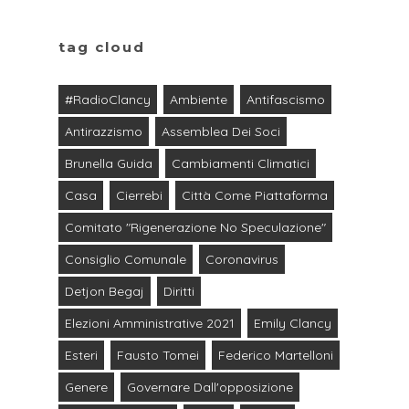
tag cloud
#RadioClancy
Ambiente
Antifascismo
Antirazzismo
Assemblea Dei Soci
Brunella Guida
Cambiamenti Climatici
Casa
Cierrebi
Città Come Piattaforma
Comitato "Rigenerazione No Speculazione"
Consiglio Comunale
Coronavirus
Detjon Begaj
Diritti
Elezioni Amministrative 2021
Emily Clancy
Esteri
Fausto Tomei
Federico Martelloni
Genere
Governare Dall'opposizione