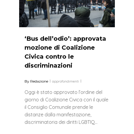
‘Bus dell’odio’: approvata
mozione di Coalizione
Civica contro le
discriminazioni
By
Redazione
approfondimenti
Oggi è stato approvato l’ordine del
giorno di Coalizione Civica con il quale
il Consiglio Comunale prende le
distanze dalla manifestazione,
discriminatoria dei diritti LGBTIQ…