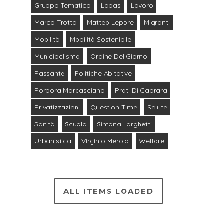
Gruppo Tematico
Labas
Lavoro
Marco Trotta
Matteo Lepore
Migranti
Mobilità
Mobilità Sostenibile
Municipalismo
Ordine Del Giorno
Passante
Politiche Abitative
Porpora Marcasciano
Prati Di Caprara
Privatizzazioni
Question Time
Salute
Sanità
Scuola
Simona Larghetti
Urbanistica
Virginio Merola
Welfare