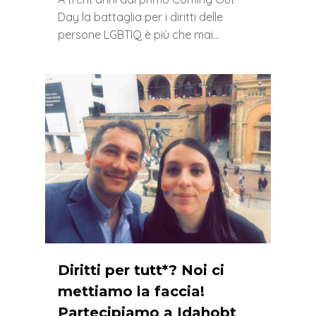
Day la battaglia per i diritti delle
persone LGBTIQ è più che mai…
0
Diritti per tutt*? Noi ci
mettiamo la faccia!
Partecipiamo a Idahobt