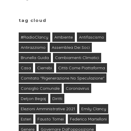
tag cloud
#RadioClancy
Ambiente
Antifascismo
Antirazzismo
Assemblea Dei Soci
Brunella Guida
Cambiamenti Climatici
Casa
Cierrebi
Città Come Piattaforma
Comitato "Rigenerazione No Speculazione"
Consiglio Comunale
Coronavirus
Detjon Begaj
Diritti
Elezioni Amministrative 2021
Emily Clancy
Esteri
Fausto Tomei
Federico Martelloni
Genere
Governare Dall'opposizione