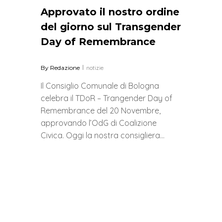
Approvato il nostro ordine
del giorno sul Transgender
Day of Remembrance
By
Redazione
notizie
Il Consiglio Comunale di Bologna
celebra il TDoR – Trangender Day of
Remembrance del 20 Novembre,
approvando l’OdG di Coalizione
Civica. Oggi la nostra consigliera…