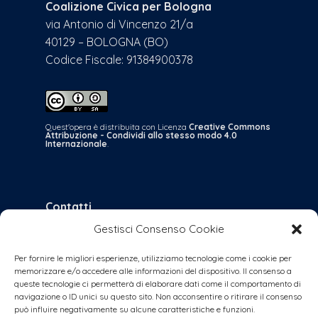
Coalizione Civica per Bologna
via Antonio di Vincenzo 21/a
40129 – BOLOGNA (BO)
Codice Fiscale: 91384900378
Quest'opera è distribuita con Licenza
Creative Commons
Attribuzione - Condividi allo stesso modo 4.0
Internazionale
.
Contatti
Gestisci Consenso Cookie
bologna@coalizionecivica.it
per qualsiasi questione
Per fornire le migliori esperienze, utilizziamo tecnologie come i cookie per
memorizzare e/o accedere alle informazioni del dispositivo. Il consenso a
collabora@coalizionecivica.it
queste tecnologie ci permetterà di elaborare dati come il comportamento di
se volete dare una mano concreta alla
navigazione o ID unici su questo sito. Non acconsentire o ritirare il consenso
può influire negativamente su alcune caratteristiche e funzioni.
coalizione (volantinaggi, banchetti, video,