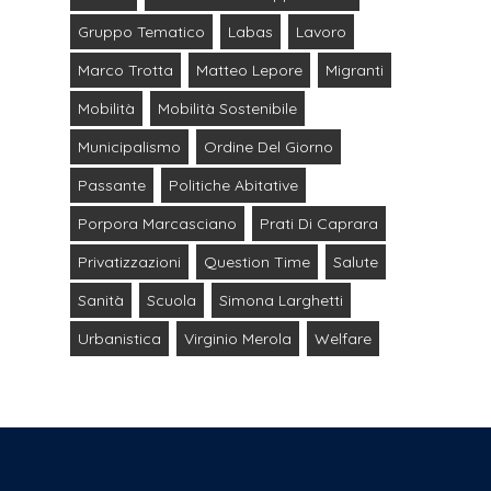
Gruppo Tematico
Labas
Lavoro
Marco Trotta
Matteo Lepore
Migranti
Mobilità
Mobilità Sostenibile
Municipalismo
Ordine Del Giorno
Passante
Politiche Abitative
Porpora Marcasciano
Prati Di Caprara
Privatizzazioni
Question Time
Salute
Sanità
Scuola
Simona Larghetti
Urbanistica
Virginio Merola
Welfare