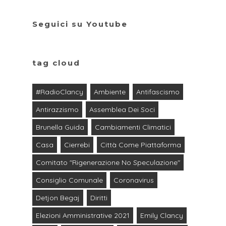
Seguici su Youtube
tag cloud
#RadioClancy
Ambiente
Antifascismo
Antirazzismo
Assemblea Dei Soci
Brunella Guida
Cambiamenti Climatici
Casa
Cierrebi
Città Come Piattaforma
Comitato "Rigenerazione No Speculazione"
Consiglio Comunale
Coronavirus
Detjon Begaj
Diritti
Elezioni Amministrative 2021
Emily Clancy