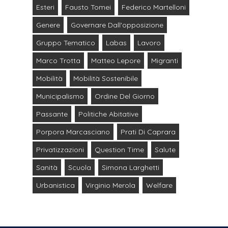
Esteri
Fausto Tomei
Federico Martelloni
Genere
Governare Dall'opposizione
Gruppo Tematico
Labas
Lavoro
Marco Trotta
Matteo Lepore
Migranti
Mobilità
Mobilità Sostenibile
Municipalismo
Ordine Del Giorno
Passante
Politiche Abitative
Porpora Marcasciano
Prati Di Caprara
Privatizzazioni
Question Time
Salute
Sanità
Scuola
Simona Larghetti
Urbanistica
Virginio Merola
Welfare