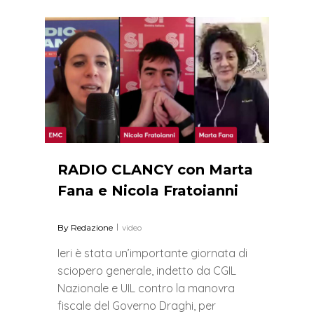
0
RADIO CLANCY con Marta
Fana e Nicola Fratoianni
By
Redazione
video
Ieri è stata un’importante giornata di
sciopero generale, indetto da CGIL
Nazionale e UIL contro la manovra
fiscale del Governo Draghi, per