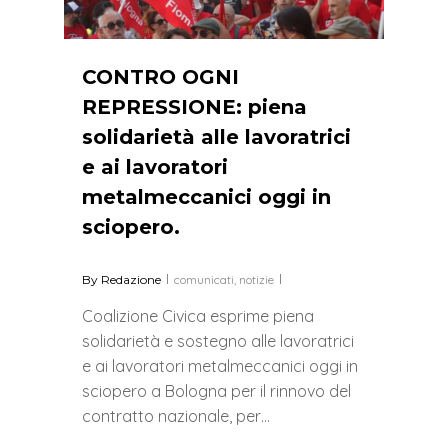
CONTRO OGNI
REPRESSIONE: piena
solidarietà alle lavoratrici
e ai lavoratori
metalmeccanici oggi in
sciopero.
By
Redazione
comunicati
,
notizie
Coalizione Civica esprime piena
solidarietà e sostegno alle lavoratrici
e ai lavoratori metalmeccanici oggi in
sciopero a Bologna per il rinnovo del
contratto nazionale, per…