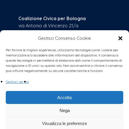
Coalizione Civica per Bologna
via Antonio di Vincenzo 21/a
40129 – BOLOGNA (BO)
Gestisci Consenso Cookie
Codice Fiscale: 91384900378
Per fornire le migliori esperienze, utilizziamo tecnologie come i cookie per
memorizzare e/o accedere alle informazioni del dispositivo. Il consenso a
queste tecnologie ci permetterà di elaborare dati come il comportamento di
navigazione o ID unici su questo sito. Non acconsentire o ritirare il consenso
Quest'opera è distribuita con Licenza
Creative Commons
può influire negativamente su alcune caratteristiche e funzioni.
Attribuzione - Condividi allo stesso modo 4.0
Internazionale
.
Gestisci servizi
Accetta
Contatti
Nega
bologna@coalizionecivica.it
per qualsiasi questione
Visualizza le preferenze
collabora@coalizionecivica.it