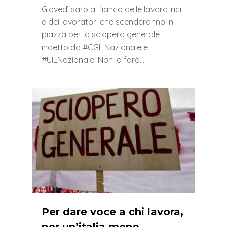
Giovedì sarò al fianco delle lavoratrici
e dei lavoratori che scenderanno in
piazza per lo sciopero generale
indetto da #CGILNazionale e
#UILNazionale. Non lo farò…
0
Per dare voce a chi lavora,
per un’italia meno