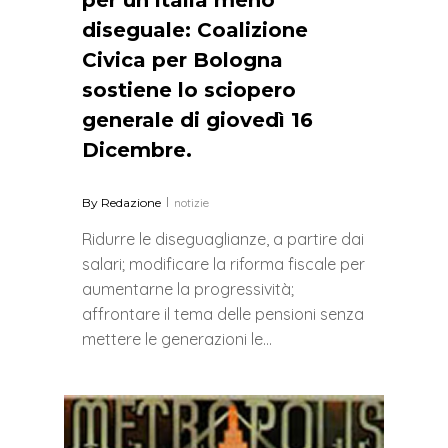
diseguale: Coalizione
Civica per Bologna
sostiene lo sciopero
generale di giovedì 16
Dicembre.
By
Redazione
notizie
Ridurre le diseguaglianze, a partire dai
salari; modificare la riforma fiscale per
aumentarne la progressività;
affrontare il tema delle pensioni senza
mettere le generazioni le…
0