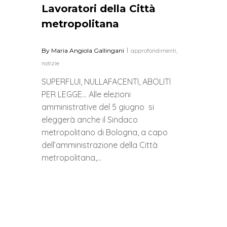
Lavoratori della Città
metropolitana
By
Maria Angiola Gallingani
approfondimenti
,
notizie
SUPERFLUI, NULLAFACENTI, ABOLITI
PER LEGGE… Alle elezioni
amministrative del 5 giugno si
eleggerà anche il Sindaco
metropolitano di Bologna, a capo
dell’amministrazione della Città
metropolitana,…