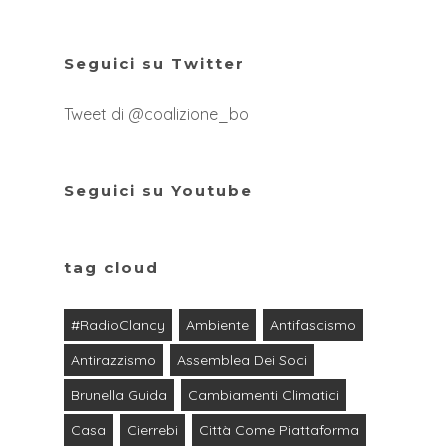
Seguici su Twitter
Tweet di @coalizione_bo
Seguici su Youtube
tag cloud
#RadioClancy
Ambiente
Antifascismo
Antirazzismo
Assemblea Dei Soci
Brunella Guida
Cambiamenti Climatici
Casa
Cierrebi
Città Come Piattaforma