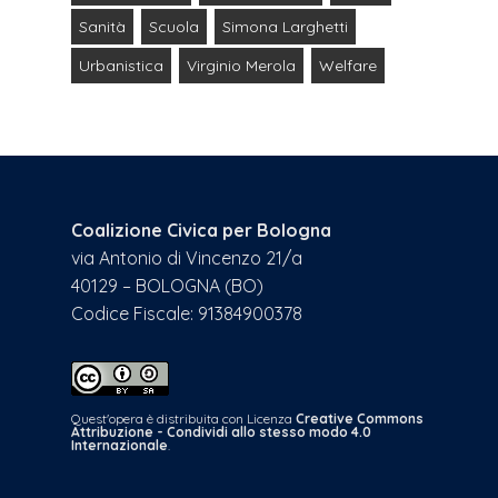
Sanità
Scuola
Simona Larghetti
Urbanistica
Virginio Merola
Welfare
Coalizione Civica per Bologna
via Antonio di Vincenzo 21/a
40129 – BOLOGNA (BO)
Codice Fiscale: 91384900378
Quest'opera è distribuita con Licenza
Creative Commons
Attribuzione - Condividi allo stesso modo 4.0
Internazionale
.