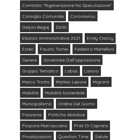
Comitato "Rigenerazione No Speculazione"
Consiglio Comunale
Coronavirus
Detjon Begaj
Diritti
Elezioni Amministrative 2021
Emily Clancy
Esteri
Fausto Tomei
Federico Martelloni
Genere
Governare Dall'opposizione
Gruppo Tematico
Labas
Lavoro
Marco Trotta
Matteo Lepore
Migranti
Mobilità
Mobilità Sostenibile
Municipalismo
Ordine Del Giorno
Passante
Politiche Abitative
Porpora Marcasciano
Prati Di Caprara
Privatizzazioni
Question Time
Salute