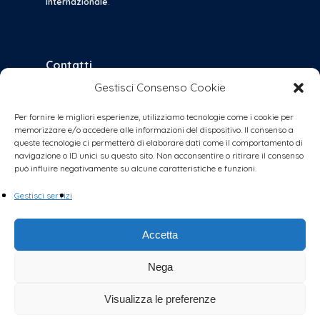
Internazionale
.
Contatti
Gestisci Consenso Cookie
bologna@coalizionecivica.it
per qualsiasi questione
Per fornire le migliori esperienze, utilizziamo tecnologie come i cookie per
memorizzare e/o accedere alle informazioni del dispositivo. Il consenso a
collabora@coalizionecivica.it
queste tecnologie ci permetterà di elaborare dati come il comportamento di
se volete dare una mano concreta alla
navigazione o ID unici su questo sito. Non acconsentire o ritirare il consenso
può influire negativamente su alcune caratteristiche e funzioni.
coalizione (volantinaggi, banchetti, video,
foto, segreteria, ecc.)
Gestisci servizi
Accetta
Nega
Visualizza le preferenze