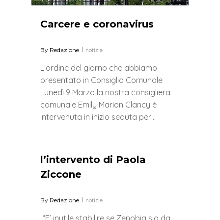
Carcere e coronavirus
By
Redazione
notizie
L’ordine del giorno che abbiamo
presentato in Consiglio Comunale
Lunedì 9 Marzo la nostra consigliera
comunale Emily Marion Clancy è
intervenuta in inizio seduta per…
0
l’intervento di Paola
Ziccone
By
Redazione
notizie
“E’ inutile stabilire se Zenobia sia da