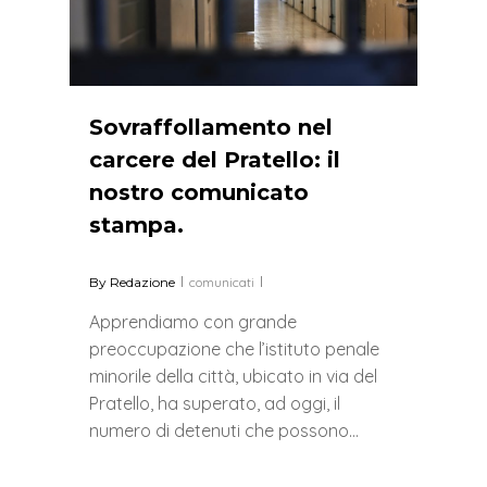
Sovraffollamento nel
carcere del Pratello: il
nostro comunicato
stampa.
By
Redazione
comunicati
Apprendiamo con grande
preoccupazione che l’istituto penale
minorile della città, ubicato in via del
Pratello, ha superato, ad oggi, il
numero di detenuti che possono…