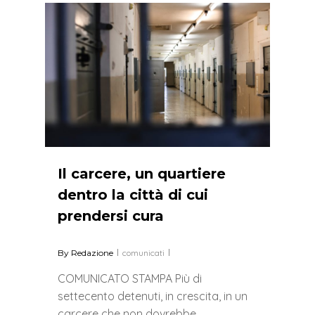
0
Il carcere, un quartiere
dentro la città di cui
prendersi cura
By
Redazione
comunicati
COMUNICATO STAMPA Più di
settecento detenuti, in crescita, in un
carcere che non dovrebbe