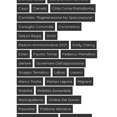
Casa
Cierrebi
Città Come Piattaforma
Comitato "Rigenerazione No Speculazione"
Consiglio Comunale
Coronavirus
Detjon Begaj
Diritti
Elezioni Amministrative 2021
Emily Clancy
Esteri
Fausto Tomei
Federico Martelloni
Genere
Governare Dall'opposizione
Gruppo Tematico
Labas
Lavoro
Marco Trotta
Matteo Lepore
Migranti
Mobilità
Mobilità Sostenibile
Municipalismo
Ordine Del Giorno
Passante
Politiche Abitative