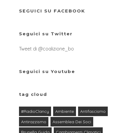
SEGUICI SU FACEBOOK
Seguici su Twitter
Tweet di @coalizione_bo
Seguici su Youtube
tag cloud
#RadioClancy
Ambiente
Antifascismo
Antirazzismo
Assemblea Dei Soci
Brunella Guida
Cambiamenti Climatici