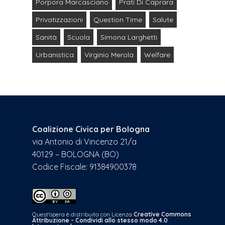
Porpora Marcasciano
Prati Di Caprara
Privatizzazioni
Question Time
Salute
Sanità
Scuola
Simona Larghetti
Urbanistica
Virginio Merola
Welfare
Coalizione Civica per Bologna
via Antonio di Vincenzo 21/a
40129 – BOLOGNA (BO)
Codice Fiscale: 91384900378
Quest'opera è distribuita con Licenza
Creative Commons
Attribuzione - Condividi allo stesso modo 4.0