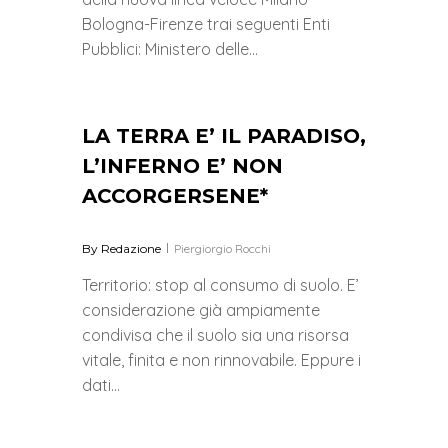
Bologna-Firenze trai seguenti Enti
Pubblici: Ministero delle…
0
LA TERRA E’ IL PARADISO,
L’INFERNO E’ NON
ACCORGERSENE*
By
Redazione
Piergiorgio Rocchi
Territorio: stop al consumo di suolo. E’
considerazione già ampiamente
condivisa che il suolo sia una risorsa
vitale, finita e non rinnovabile. Eppure i
dati…