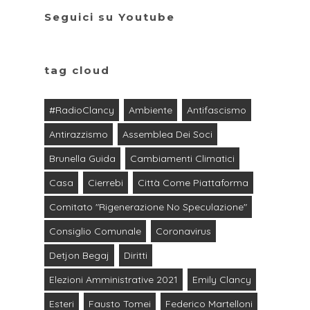
Seguici su Youtube
tag cloud
#RadioClancy
Ambiente
Antifascismo
Antirazzismo
Assemblea Dei Soci
Brunella Guida
Cambiamenti Climatici
Casa
Cierrebi
Città Come Piattaforma
Comitato "Rigenerazione No Speculazione"
Consiglio Comunale
Coronavirus
Detjon Begaj
Diritti
Elezioni Amministrative 2021
Emily Clancy
Esteri
Fausto Tomei
Federico Martelloni