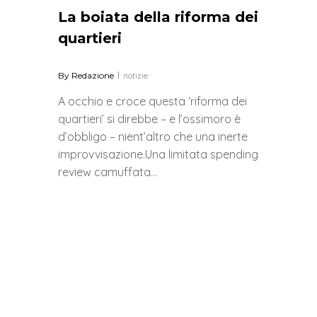
0
La boiata della riforma dei
quartieri
By
Redazione
notizie
A occhio e croce questa ‘riforma dei
quartieri’ si direbbe – e l’ossimoro è
d’obbligo – nient’altro che una inerte
improvvisazione.Una limitata spending
review camuffata…