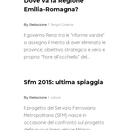
Dove va la Regione
Emilia-Romagna?
By
Redazione
Sergio Caserta
Il governo Renzi tra le “riforme varate”
si assegna il merito di aver eliminato le
province, obiettivo strategico e vero e
proprio “fiore all’occhiello” del…
0
Sfm 2015: ultima spiaggia
By
Redazione
notizie
Il progetto del Servizio Ferroviario
Metropolitano (SFM) nasce in
occasione del confronto sul progetto
della nuova linea veloce Milano-