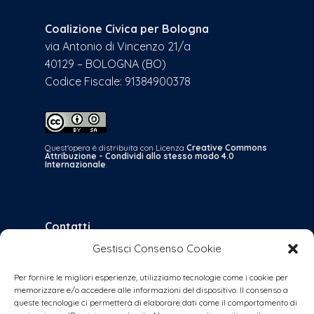
Coalizione Civica per Bologna
via Antonio di Vincenzo 21/a
40129 – BOLOGNA (BO)
Codice Fiscale: 91384900378
Quest'opera è distribuita con Licenza
Creative Commons
Attribuzione - Condividi allo stesso modo 4.0
Internazionale
.
Contatti
Gestisci Consenso Cookie
bologna@coalizionecivica.it
per qualsiasi questione
Per fornire le migliori esperienze, utilizziamo tecnologie come i cookie per
memorizzare e/o accedere alle informazioni del dispositivo. Il consenso a
collabora@coalizionecivica.it
queste tecnologie ci permetterà di elaborare dati come il comportamento di
se volete dare una mano concreta alla