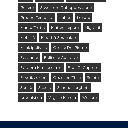
Genere
Governare Dall'opposizione
Gruppo Tematico
Labas
Lavoro
Marco Trotta
Matteo Lepore
Migranti
Mobilità
Mobilità Sostenibile
Municipalismo
Ordine Del Giorno
Passante
Politiche Abitative
Porpora Marcasciano
Prati Di Caprara
Privatizzazioni
Question Time
Salute
Sanità
Scuola
Simona Larghetti
Urbanistica
Virginio Merola
Welfare